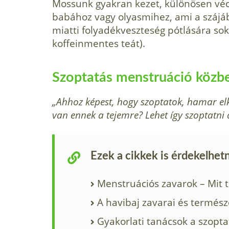
Mossunk gyakran kezet, különösen véc
babához vagy olyasmihez, ami a szájá
miatti folyadékveszteség pótlására sokat
koffeinmentes teát).
Szoptatás menstruáció közb
„Ahhoz képest, hogy szoptatok, hamar el
van ennek a tejemre? Lehet így szoptatni 
Ezek a cikkek is érdekelhet
Menstruációs zavarok – Mit 
A havibaj zavarai és termés
Gyakorlati tanácsok a szopt