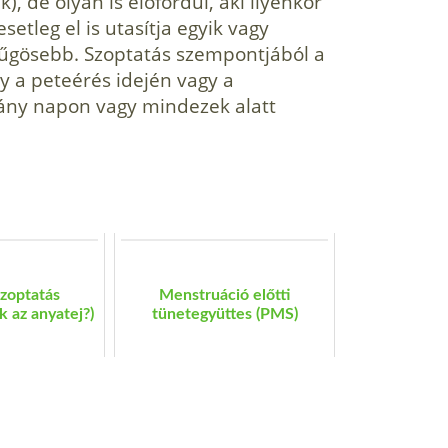
, de olyan is előfordul, aki ilyenkor
setleg el is utasítja egyik vagy
ű­gösebb. Szoptatás szempontjából a
y a pete­érés idején vagy a
ány napon vagy mindezek alatt
szoptatás
Menstruáció előtti
 az anyatej?)
tünetegyüttes (PMS)