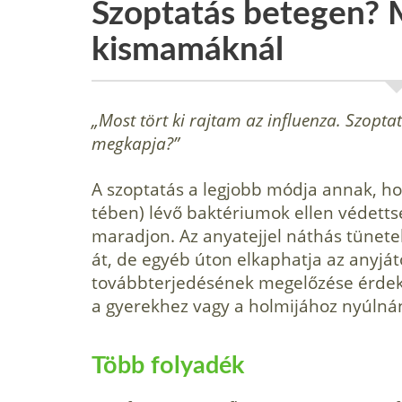
Szoptatás betegen? 
kismamáknál
„Most tört ki rajtam az influenza. Szopta
megkapja?”
A szoptatás a legjobb módja annak, ho
tében) lévő baktériumok ellen védetts
maradjon. Az anyatejjel náthás tünet
át, de egyéb úton elkaphatja az anyjátó
továbbterjedésének meg­előzése érdek
a gyerekhez vagy a holmi­jához nyúln
Több folyadék