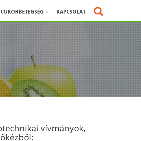
CUKORBETEGSÉG
KAPCSOLAT
otechnikai vívmányok,
sőkézből: