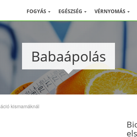
FOGYÁS
EGÉSZSÉG
VÉRNYOMÁS
Babaápolás
uáció kismamáknál
Bi
el