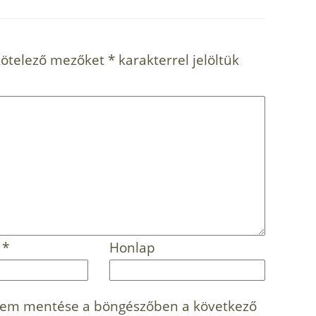
kötelező mezőket
*
karakterrel jelöltük
m
*
Honlap
mem mentése a böngészőben a következő