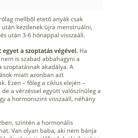
ró­lag mellből etető anyák csak
s) után kezdenek újra menstruálni,
és után 3-6 hónappal visszaáll.
 egyet a szoptatás végével.
Ha
t nem is sza­bad abbahagyni a
 a szoptatásnak akadálya. A
zások miatt azonban azt
. Ezen – főleg a ciklus elején –
 de a vérzéssel együtt valószínű­leg a
ogy a hormonszint visszaáll, néhány
özben, szintén a hormonális
zhat. Van olyan baba, aki nem bánja