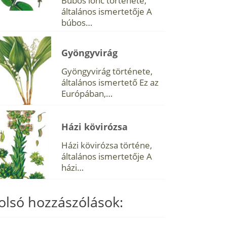
Búbos lonc története,
általános ismertetője A
búbos…
Gyöngyvirág
Gyöngyvirág története,
általános ismertető Ez az
Európában,…
Házi kövirózsa
Házi kövirózsa történe,
általános ismertetője A
házi…
olsó hozzászólások: