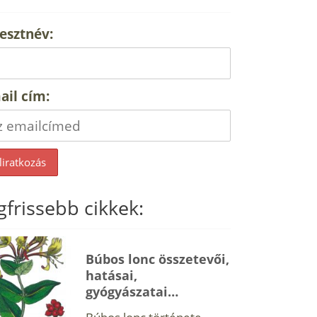
esztnév:
ail cím:
gfrissebb cikkek:
Búbos lonc összetevői,
hatásai,
gyógyászatai…