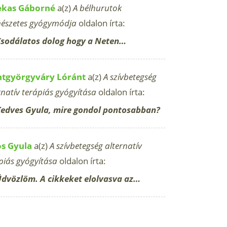
ekas Gáborné
a(z)
A bélhurutok
észetes gyógymódja
oldalon írta:
sodálatos dolog hogy a Neten…
ntgyörgyváry Lóránt
a(z)
A szívbetegség
rnatív terápiás gyógyítása
oldalon írta:
edves Gyula, mire gondol pontosabban?
os Gyula
a(z)
A szívbetegség alternatív
piás gyógyítása
oldalon írta:
dvözlöm. A cikkeket elolvasva az…