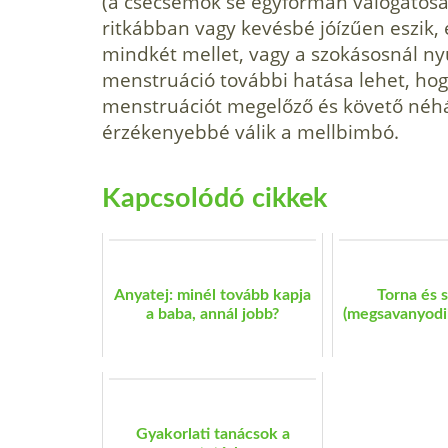
(a csecsemők se egyformán válogatósak)
ritkábban vagy kevésbé jóízűen eszik, e
mindkét mellet, vagy a szokásosnál ny
menst­ruáció további hatása lehet, hog
menstruációt megelőző és követő néh
érzékenyebbé válik a mellbimbó.
Kapcsolódó cikkek
Anyatej: minél tovább kapja
Torna és 
a baba, annál jobb?
(megsavanyodik
Gyakorlati tanácsok a