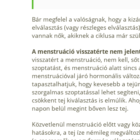
Bár megfelel a valóságnak, hogy a kizá
elválasztás (vagy részleges elválasztá
vannak nők, akiknek a ciklusa már szül
A menstruáció visszatérte nem jelent
visszatért a menstruáció, nem kell, ső
szoptatást, és menst­ruáció alatt sincs
menstruációval járó hormonális válto­
tapasztalhatjuk, hogy kevesebb a tejünk
szorgalmas szoptatással lehet segíteni,
csökkent tej kiválasztás is elmúlik. Ah
napon belül megint bőven lesz tej.
Köz­vetlenül menstruáció előtt vagy k
hatásokra, a tej íze némileg megválto