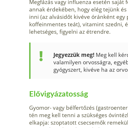
Megfázás vagy influenza esetén saját 
annak érdekében, hogy elég tejünk és 
inni (az alvásidőt kivéve óránként egy 
koffeinmentes teát), vitamint szedni,
lehetséges, figyelni az étrendre.
Jegyezzük meg!
Meg kell kérd
valamilyen orvosság­ra, egy
gyógyszert, kivéve ha az orvo
Elővigyázatosság
Gyomor- vagy bélfertőzés (gastroenteri
tén meg kell tenni a szükséges óvinté
elkapja: szoptatott csecsemők remekül 