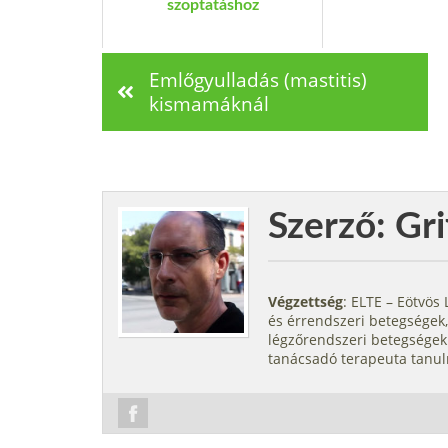
szoptatáshoz
Emlőgyulladás (mastitis)
kismamáknál
Szerző: Gri
Végzettség
: ELTE – Eötvö
és érrendszeri betegségek,
légzőrendszeri betegségek.
tanácsadó terapeuta tanul