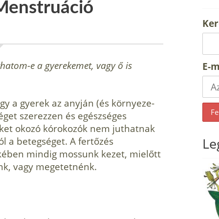
Menstruáció
Ker
thatom-e a gyerekemet, vagy ő is
E-m
gy a gyerek az anyján (és környeze­
é­get szerezzen és egészséges
eket okozó kórokozók nem juthatnak
l a betegsé­get. A fertőzés
Le
ében mindig mossunk ke­zet, mielőtt
ánk, vagy megetetnénk.