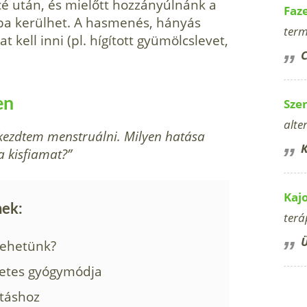
é után, és mielőtt hozzányúlnánk a
Faz
ba kerülhet. A has­menés, hányás
term
 kell inni (pl. hígított gyümölcslevet,
C
en
Sze
alte
kezdtem menstruálni. Milyen hatása
K
a kisfiamat?”
Kaj
nek:
terá
Ü
tehetünk?
zetes gyógymódja
atáshoz