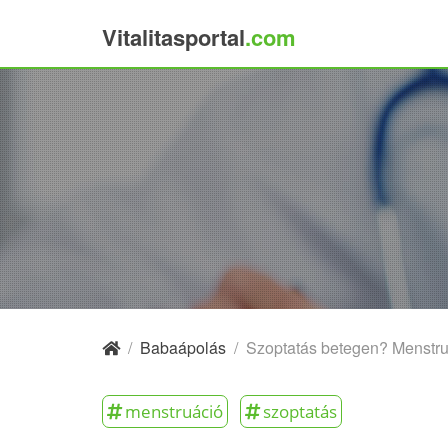
Vitalitasportal
.com
×
/
Babaápolás
/
Szoptatás betegen? Menstr
menstruáció
szoptatás