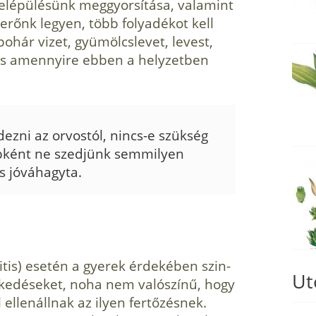
felépülésünk meggyorsítása, valamint
erőnk legyen, több folyadékot kell
pohár vizet, gyümölcslevet, levest,
 és amennyire ebben a helyzetben
ezni az orvos­tól, nincs-e szükség
ébként ne szedjünk semmilyen
s jóváhagyta.
tis) esetén a gyerek érdekében szin­
Ut
zkedéseket, noha nem valószínű, hogy
ellenállnak az ilyen fertőzésnek.