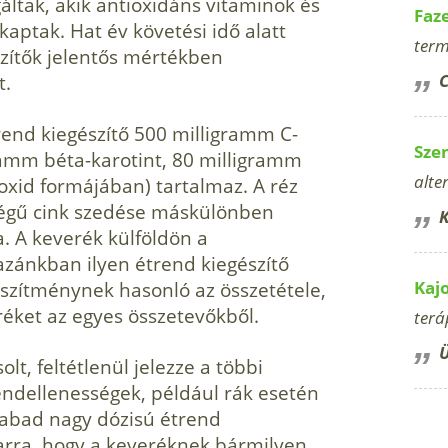
áltak, akik antioxidáns vitaminok és
Faz
ptak. Hat év követési idő alatt
term
szítők jelentős mértékben
t.
C
end kiegészítő 500 milligramm C-
Sze
gramm béta-karotint, 80 milligramm
alte
-oxid formájában) tartalmaz. A réz
ségű cink szedése máskülönben
K
. A keverék külföldön a
zánkban ilyen étrend kiegészítő
szítménynek hasonló az összetétele,
Kaj
eréket az egyes összetevőkből.
terá
Ü
lt, feltétlenül jelezze a többi
rendellenességek, például rák esetén
zabad nagy dózisú étrend
 arra, hogy a keveréknek bármilyen