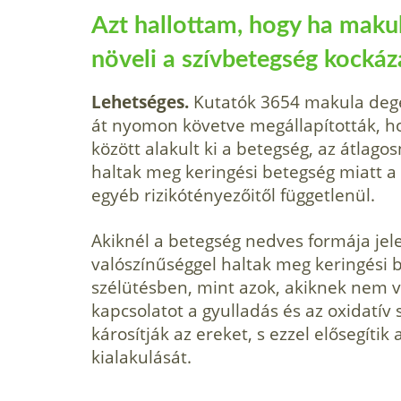
Azt hallottam, hogy ha maku
növeli a szívbetegség kockáza
Lehetséges.
Kutatók 3654 makula dege
át nyomon követve megállapították, ho
között alakult ki a betegség, az átlag
haltak meg keringési betegség miatt a
egyéb rizikótényezőitől függetlenül.
Akiknél a betegség nedves formája jel
valószínűséggel haltak meg keringési 
szélütésben, mint azok, akiknek nem v
kapcsolatot a gyulladás és az oxidatív 
károsítják az ereket, s ezzel elősegítik
kialakulását.