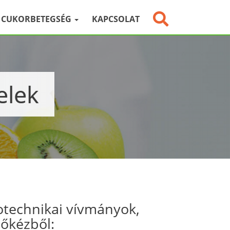
CUKORBETEGSÉG
KAPCSOLAT
elek
otechnikai vívmányok,
sőkézből: