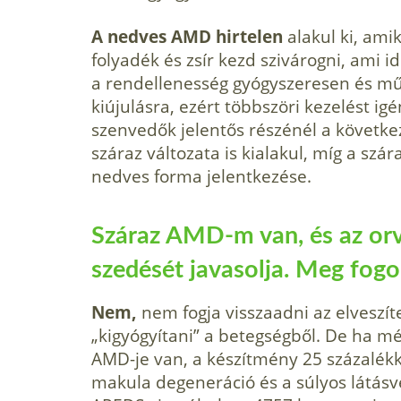
A nedves AMD hirtelen
alakul ki, ami
folyadék és zsír kezd szivárogni, ami 
a rendellenesség gyógyszeresen és műt
kiújulásra, ezért többszöri kezelést 
szenvedők jelentős részénél a követke
száraz változata is kialakul, míg a szá
nedves forma jelentkezése.
Száraz AMD-m van, és az or
szedését javasolja. Meg fogo
Nem,
nem fogja visszaadni az elveszíte
„kigyógyítani” a betegségből. De ha m
AMD-je van, a készítmény 25 százalékk
makula degeneráció és a súlyos látásv