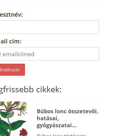
esztnév:
ail cím:
gfrissebb cikkek:
Búbos lonc összetevői,
hatásai,
gyógyászatai…