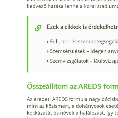
kedvező hatása lenne a korai stádium
Ezek a cikkek is érdekelhet
Fül-, orr- és szembetegségek
Szemsérülések – idegen any
Szemvizsgálatok – látásvizsg
Összeállítom az AREDS formu
Az eredeti AREDS formula nagy dózisba
mint az közismert, a dohányosok eseté
kockázatát és növeli a halálozást, (gy t