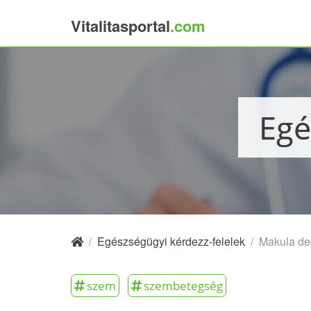
Vitalitasportal
.com
×
Eg
/
Egészségügyi kérdezz-felelek
/
Makula deg
szem
szembetegség