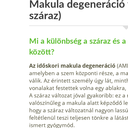
Makula degeneráció f
száraz)
Mi a különbség a száraz és 
között?
Az időskori makula degeneráció
(AMD
amelyben a szem központi része, a ma
válik. Az érintett személy úgy lát, min
vonalakat festettek volna egy ablakra,
A száraz változat jóval gyakoribb: ez a
valószínűleg a makula alatt képződő ler
hogy a száraz változatnál nagyon lassú
feltétlenül teszi teljesen tönkre a látás
ismert gyógymód.