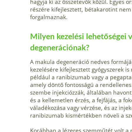
hagyja ki az összetevők közül. Egyes 
részére kifejlesztett, bétakarotint ne
forgalmaznak.
Milyen kezelési lehetőségei
degenerációnak?
A makula degeneráció nedves formájána
kezelésére kifejlesztett gyógyszerek is
például a ranibizumab vagy a pegaptan
amely döntő fontosságú a rendellenes 
szembe injekciózzák, általában havont
és a kellemetlen érzés, a fejfájás, a f
váladékozása vagy vérzése, és az injek
ranibizumab kismértékben növeli a szé
Korábban a lézeres szemműtét volt a