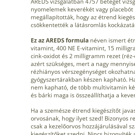
AREDS vizsgálatban 4757 beteget vizsg
nyomelemek keverékét vagy placebót ka
megállapították, hogy az étrend kiegé
csökkentették a látásromlás kockázatá
Ez az AREDS formula
néven ismert étr
vitamint, 400 NE E-vitamint, 15 milli
cink-oxidot és 2 milligramm rezet (réz
azért szükséges, mert a nagy mennyi
rézhiányos vérszegénységet okozhatna
gyógyszertárakban készen kapható. Ha
nem kapható, de több multivitamin ké
és bárki maga is összeállíthatja a kev
Ha a szemésze étrend kiegészítőt javaso
orvosának, hogy ilyet szed! Bizonyos 
csak a kezelőorvos hozzájárulásával s
kiegészítőket szedni. Nincs bizonyíték