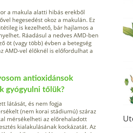
kor a makula alatti hibás erekből
idővel hegesedést okoz a makulán. Ez
étileg is kezelhető, bár hajlamos a
igényelhet. Ráadásul a nedves AMD-ben
ző öt (vagy több) évben a betegség
raz AMD-vel élőknél is előfordulhat a
vosom antioxidánsok
k gyógyulni tőlük?
tt látását, és nem fogja
érsékelt (nem korai stádiumú) száraz
Ut
al mérsékelheti az előrehaladott
esztés kialakulásának kockázatát. Az