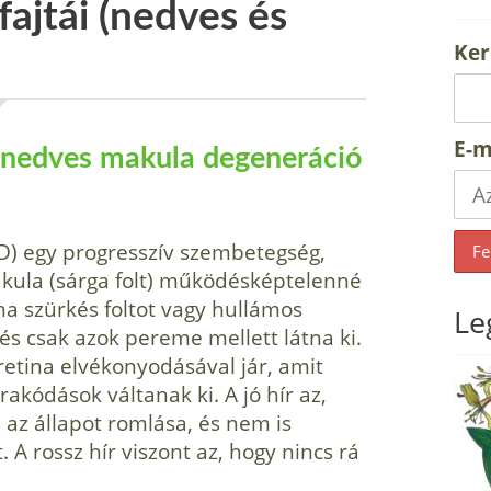
ajtái (nedves és
Ker
E-m
a nedves makula degeneráció
) egy progresszív szembetegség,
kula (sárga folt) működésképtelenné
tha szürkés foltot vagy hullámos
Le
 és csak azok pereme mellett látna ki.
 retina elvékonyodásával jár, amit
akódások váltanak ki. A jó hír az,
 az állapot romlása, és nem is
t. A rossz hír viszont az, hogy nincs rá