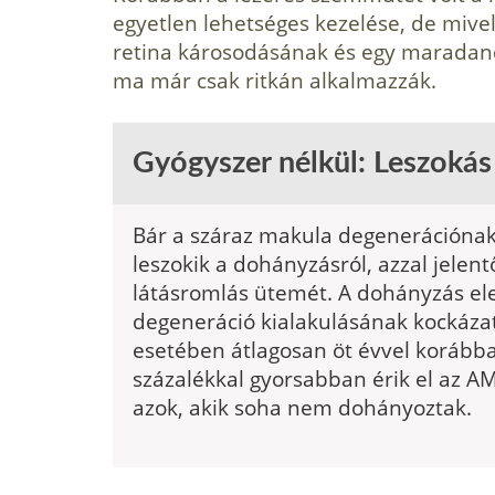
egyetlen lehetséges kezelése, de mive
retina károsodásának és egy maradand
ma már csak ritkán alkalmazzák.
Gyógyszer nélkül: Leszokás
Bár a száraz makula degenerációnak 
leszokik a dohányzásról, azzal jelen
látásromlás ütemét. A dohányzás ele
degeneráció kialakulásának kockázat
esetében átlagosan öt évvel korábban
százalékkal gyorsabban érik el az A
azok, akik soha nem dohányoztak.