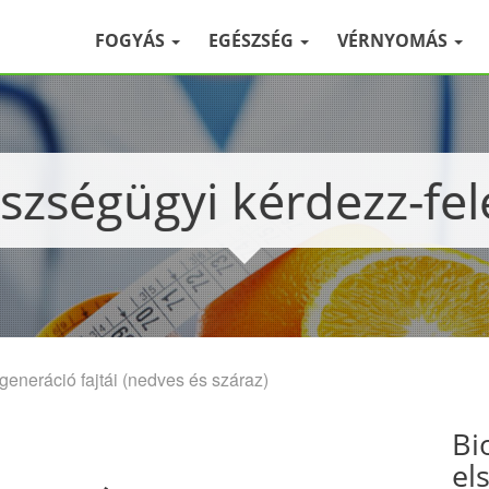
FOGYÁS
EGÉSZSÉG
VÉRNYOMÁS
észségügyi kérdezz-fel
eneráció fajtái (nedves és száraz)
Bi
el