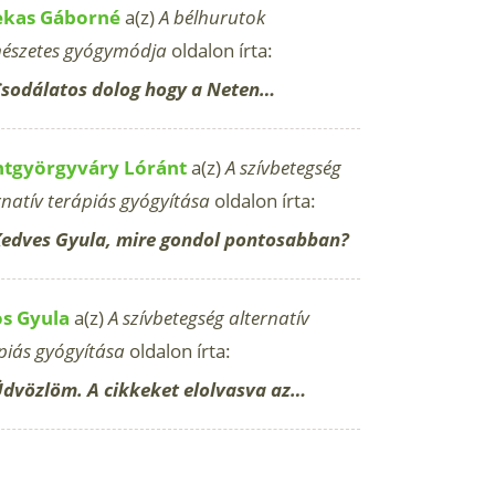
ekas Gáborné
a(z)
A bélhurutok
észetes gyógymódja
oldalon írta:
sodálatos dolog hogy a Neten…
ntgyörgyváry Lóránt
a(z)
A szívbetegség
rnatív terápiás gyógyítása
oldalon írta:
edves Gyula, mire gondol pontosabban?
os Gyula
a(z)
A szívbetegség alternatív
piás gyógyítása
oldalon írta:
dvözlöm. A cikkeket elolvasva az…