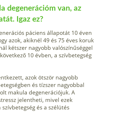
la degenerációm van, az
tát. Igaz ez?
nerációs páciens állapotát 10 éven
gy azok, akiknél 49 és 75 éves koruk
osnál kétszer nagyobb valószínűséggel
 következő 10 évben, a szívbetegség
entkezett, azok ötször nagyobb
betegségben és tízszer nagyobbal
olt makula degenerációjuk. A
stressz jelentheti, mivel ezek
 a szívbetegség és a szélütés