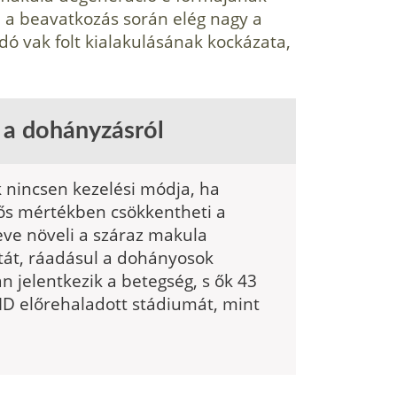
l a beavatkozás során elég nagy a
ó vak folt kialakulásának kockázata,
 a dohányzásról
nincsen keze­lési módja, ha
­tős mértékben csökkentheti a
ve növeli a száraz makula
át, ráadásul a dohá­nyosok
 jelent­kezik a betegség, s ők 43
MD előrehaladott stádiumát, mint