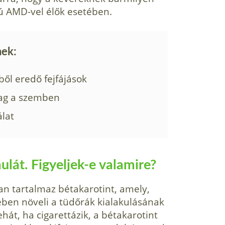
ú AMD-vel élők esetében.
nek:
ből eredő fejfájások
ag a szemben
álat
lát. Figyeljek-e valamire?
n tartalmaz bétakarotint, amely,
ben növeli a tüdőrák kialakulásának
ehát, ha cigarettázik, a bétakarotint