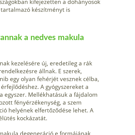
országokban kifejezetten a dohányosok
m tartalmazó készítményt is
 vannak a nedves makula
k kezelésére új, eredetileg a rák
 rendelkezésre állnak. E szerek,
ib egy olyan fehérjét vesznek célba,
érfejlődéshez. A gyógyszereket a
a egyszer. Mellékhatásuk a fájdalom
okozott fényérzékenység, a szem
ció helyének elfertőződése lehet. A
lütés kockázatát.
 makula degeneráció e formájának