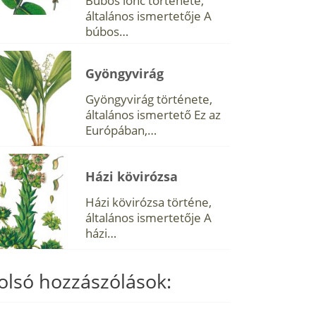
Búbos lonc története,
általános ismertetője A
búbos…
Gyöngyvirág
Gyöngyvirág története,
általános ismertető Ez az
Európában,…
Házi kövirózsa
Házi kövirózsa történe,
általános ismertetője A
házi…
olsó hozzászólások: