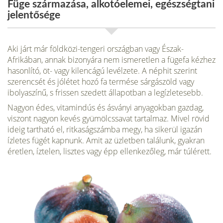
Füge származása, alkotóelemei, egészségtani
jelentősége
Aki járt már földközi-tengeri országban vagy Észak-
Afrikában, annak bizonyára nem isme­retlen a fügefa kézhez
hasonlító, öt- vagy kilencágú levélzete. A néphit szerint
szerencsét és jólétet hozó fa termése sárgászöld vagy
ibolyaszínű, s frissen szedett állapotban a leg­ízletesebb.
Nagyon édes, vitamindús és ásványi anyagokban gazdag,
viszont nagyon kevés gyümölcssavat tartalmaz. Mivel rövid
ideig tartható el, ritkaságszámba megy, ha sikerül igazán
ízletes fügét kapnunk. Amit az üzletben találunk, gyakran
éretlen, íztelen, lisztes vagy épp ellenkezőleg, már túlérett.