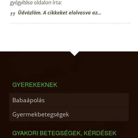
gyógyítása
oldalon írta:
Üdvözlöm. A cikkeket elolvasva az…
GYEREKEKNEK
Babaápolás
Gyermekbetegségek
GYAKORI BETEGSÉGEK, KÉRDÉSEK