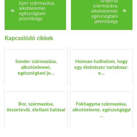
Grépfrút
Eper származása,
származása,
alkotóelemei,
alkotóelemei,
egészségtani
egészségtani
jelentősége
jelentősége
Kapcsolódó cikkek
Szeder származása,
Honnan tudhatom, hogy
alkotóelemei,
egy élelmiszer tartalmaz-
egészségtani je...
e...
Bor, származása,
Fokhagyma származása,
összetevői, élettani hatásai
alkotóeleme, egészségügyi
...