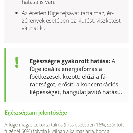
hatása is van.
Az éretlen füge tejsavat tartalmaz, ér­
zékenyek esetében ez kiütést, viszke­tést
válthat ki.
Egészségre gyakorolt hatása:
A
füge ideális energiaforrás a
főétkezések között: elűzi a fá­
radtságot, erősíti a koncentrá­ciós
képességet, hangulatjavító hatású.
Egészségtani jelentősége
A füge magas cukortartalma (friss esetében 16%, szárí­tott
fügénél 60%) folytán kiválóan alkalmas arra, hogy a