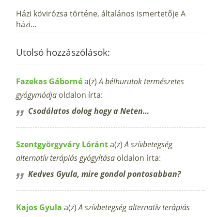
Házi kövirózsa történe, általános ismertetője A
házi…
Utolsó hozzászólások:
Fazekas Gáborné
a(z)
A bélhurutok természetes
gyógymódja
oldalon írta:
Csodálatos dolog hogy a Neten…
Szentgyörgyváry Lóránt
a(z)
A szívbetegség
alternatív terápiás gyógyítása
oldalon írta:
Kedves Gyula, mire gondol pontosabban?
Kajos Gyula
a(z)
A szívbetegség alternatív terápiás