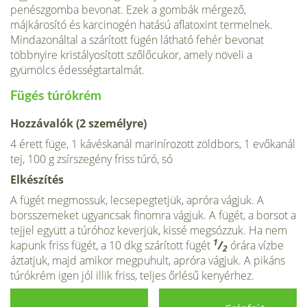
penészgomba bevonat. Ezek a gom­bák mérgező,
májkárosító és karcinogén hatású aflatoxint termelnek.
Mindazonáltal a szárított fügén látható fehér bevonat
többnyire kristályosított szőlőcukor, amely növeli a
gyümölcs édességtartalmát.
Fügés túrókrém
Hozzávalók (2 személyre)
4 érett füge, 1 kávéskanál marinírozott zöldbors, 1 evőkanál
tej, 100 g zsír­szegény friss túró, só
Elkészítés
A fügét megmossuk, lecsepegtetjük, apró­ra vágjuk. A
borsszemeket ugyancsak finomra vágjuk. A fügét, a borsot a
tejjel együtt a túróhoz keverjük, kissé megsóz­zuk. Ha nem
1
kapunk friss fügét, a 10 dkg szárított fügét
/
órára vízbe
2
áztatjuk, majd amikor megpuhult, apróra vágjuk. A pikáns
túrókrém igen jól illik friss, teljes őrlésű kenyérhez.