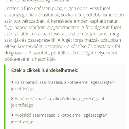
Éret­ten a füge egészen puha, s igen édes. Friss fügét
viszony­lag ritkán árusítanak, sokkal elterjedtebb, ismertebb
szárított változatban. A kereskedelemben kapható natúr
füge napon szárított, vegyszermentes. A feldolgozott fügét
szárítás után forrásban levő sós vízbe mártják, ismét meg­
szárítják és összepréselik. A fügét forgalmazzák szirupban
eltéve konzervként, dzsemnek elkészítve és pasztának fel­
dolgozva is. A szárított, pörkölt és őrölt fügét helyenként
pótkávéként is használják.
Ezek a cikkek is érdekelhetnek:
Kajszibarack származása, alkotóelemei, egészségtani
jelentősége
Banán származása, alkotóelemei, egészségtani
jelentősége
Avokádó származása, alkotóelemei, egészségtani
jelentősége