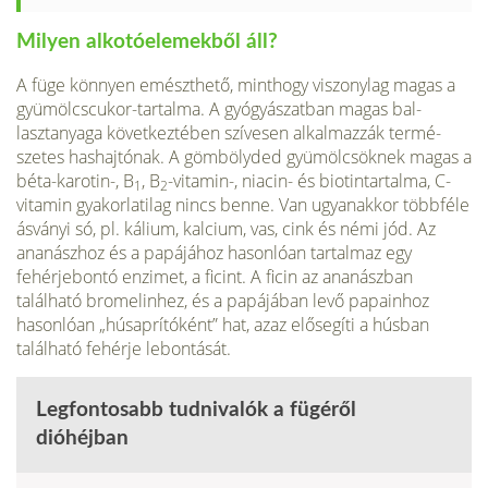
Milyen alkotóelemekből áll?
A füge könnyen emészthető, minthogy viszonylag magas a
gyümölcscukor-tartalma. A gyógyászatban magas bal­
lasztanyaga következtében szívesen alkalmazzák termé­
szetes hashajtónak. A gömbölyded gyümölcsöknek magas a
béta-karotin-, B
, B
-vitamin-, niacin- és biotintartalma, C-
1
2
vitamin gyakorlatilag nincs benne. Van ugyanakkor többféle
ásványi só, pl. kálium, kalcium, vas, cink és né­mi jód. Az
ananászhoz és a papájához hasonlóan tartal­maz egy
fehérjebontó enzimet, a ficint. A ficin az ana­nászban
található bromelinhez, és a papájában levő papainhoz
hasonlóan „húsaprítóként” hat, azaz elősegíti a húsban
található fehérje lebontását.
Legfontosabb tudnivalók a fügéről
dióhéjban