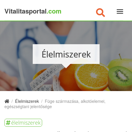
Vitalitasportal
.com
×
Élelmiszerek
/
Élelmiszerek
/
Füge származása, alkotóelemei,
egészségtani jelentősége
élelmiszerek