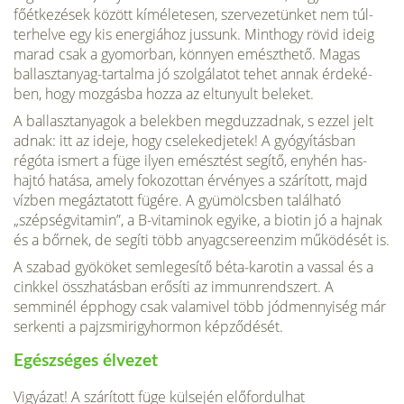
főétkezések között kíméletesen, szervezetünket nem túl­
terhelve egy kis energiához jussunk. Minthogy rövid ideig
marad csak a gyomorban, könnyen emészthető. Magas
ballasztanyag-tartalma jó szolgálatot tehet annak érdeké­
ben, hogy mozgásba hozza az eltunyult beleket.
A bal­lasztanyagok a belekben megduzzadnak, s ezzel jelt
ad­nak: itt az ideje, hogy cselekedjetek! A gyógyításban
régóta ismert a füge ilyen emésztést segítő, enyhén has­
hajtó hatása, amely fokozottan érvényes a szárított, majd
vízben megáztatott fügére. A gyümölcsben található
„szépségvitamin”, a B-vitaminok egyike, a biotin jó a haj­nak
és a bőrnek, de segíti több anyagcsereenzim műkö­dését is.
A szabad gyököket semlegesítő béta-karotin a vassal és a
cinkkel összhatásban erősíti az immunrend­szert. A
semminél épphogy csak valamivel több jódmennyiség már
serkenti a pajzsmirigyhormon képződését.
Egészséges élvezet
Vigyázat! A szárított füge külsején előfor­dulhat