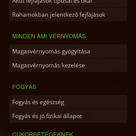
Akut fejfájások típusai és okai
Rohamokban jelentkező fejfájások
MINDEN AMI VÉRNYOMÁS
Magasvérnyomás gyógyítása
Magasvérnyomás kezelése
FOGYÁS
Fogyás és egészség
Fogyás és jó fizikai állapot
CUKORBETEGEKNEK