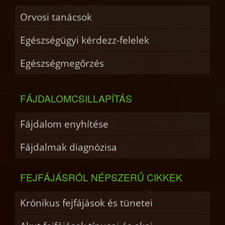
Orvosi tanácsok
Egészségügyi kérdezz-felelek
Egészségmegőrzés
FÁJDALOMCSILLAPÍTÁS
Fájdalom enyhítése
Fájdalmak diagnózisa
FEJFÁJÁSRÓL NÉPSZERŰ CIKKEK
Krónikus fejfájások és tünetei