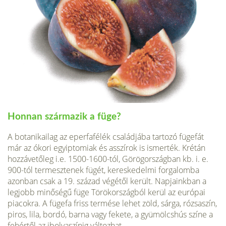
Honnan származik a füge?
A botanikailag az eperfafélék családjába tartozó fügefát
már az ókori egyiptomiak és asszírok is ismerték. Krétán
hozzávetőleg i.e. 1500-1600-tól, Görögországban kb. i. e.
900-tól termesztenek fügét, kereskedelmi forgalom­ba
azonban csak a 19. század végétől került. Napjaink­ban a
legjobb minőségű füge Törökországból kerül az európai
piacokra. A fügefa friss termése lehet zöld, sárga, rózsaszín,
piros, lila, bordó, barna vagy fekete, a gyü­mölcshús színe a
fehértől az ibolyaszínig változhat.