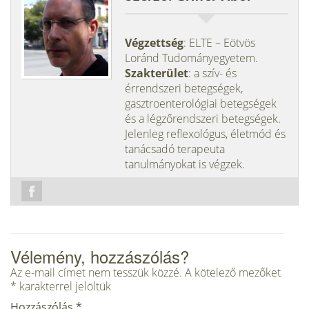
Végzettség
: ELTE – Eötvös
Loránd Tudományegyetem.
Szakterület
: a szív- és
érrendszeri betegségek,
gasztroenterológiai betegségek
és a légzőrendszeri betegségek.
Jelenleg reflexológus, életmód és
tanácsadó terapeuta
tanulmányokat is végzek.
Vélemény, hozzászólás?
Az e-mail címet nem tesszük közzé.
A kötelező mezőket
*
karakterrel jelöltük
Hozzászólás
*