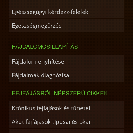
Egészségügyi kérdezz-felelek
Egészségmegőrzés
FÁJDALOMCSILLAPÍTÁS
Fájdalom enyhítése
Fájdalmak diagnózisa
FEJFÁJÁSRÓL NÉPSZERŰ CIKKEK
Krónikus fejfájások és tünetei
Akut fejfájások típusai és okai