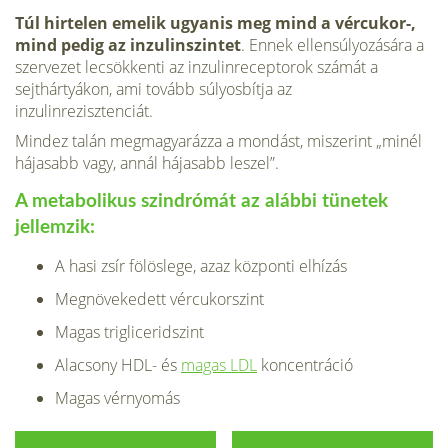
Túl hirtelen emelik ugyanis meg mind a vércukor-,
mind pedig az inzulinszintet
. Ennek ellensúlyozására a
szervezet lecsökkenti az inzulinreceptorok számát a
sejthártyákon, ami tovább súlyosbítja az
inzulinrezisztenciát.
Mindez talán megmagyarázza a mondást, miszerint „minél
hájasabb vagy, annál hájasabb leszel”.
A metabolikus szindrómát az alábbi tünetek
jellemzik:
A hasi zsír fölöslege, azaz központi elhízás
Megnövekedett vércukorszint
Magas trigliceridszint
Alacsony HDL- és
magas LDL
koncentráció
Magas vérnyomás