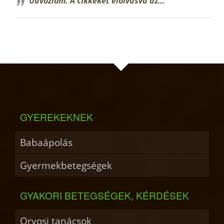
Üdvözlöm. A cikkeket elolvasva az…
GYEREKEKNEK
Babaápolás
Gyermekbetegségek
GYAKORI BETEGSÉGEK, KÉRDÉSEK
Orvosi tanácsok