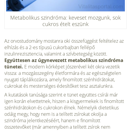
Metabolikus szindróma: keveset mozgunk, sok
cukros ételt eszünk
Az orvostudomány mostanra oki összefüggést feltételez az
elhízás és a 2-es típusú cukorbajban fellépő
inzulinrezisztencia, valamint a szívbetegség között.
Együttesen az úgynevezett metabolikus szindróma
tünetei.
E modern kórképet jószerével két okra vezetik
vissza: a mozgásszegény életformára és az egészségtelen
nyugati táplálkozásra, amely finomított szénhidrátokat,
cukrokat és mesterséges édesítőket tesz asztalunkra.
A kutatások tanúsága szerint e tünet együttes csírái már
igen korán elvettetnek, hiszen a kisgyermekek is finomított
szénhidrátokon és cukrokon élnek. Némelyik dietetikus
odáig megy, hogy nem is a telített zsírokat okolja a
szindróma jelentkezéséért, hanem e finomított
összetevőket (már amennyiben a telített zsírok nem