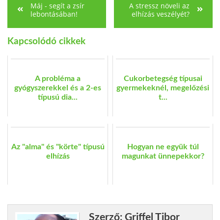
Máj - segít a zsír
A stressz növeli az
lebontásában!
elhízás veszélyét?
Kapcsolódó cikkek
A probléma a
Cukorbetegség típusai
gyógyszerekkel és a 2-es
gyermekeknél, megelőzési
típusú dia...
t...
Az "alma" és "körte" típusú
Hogyan ne együk túl
elhízás
magunkat ünnepekkor?
Szerző: Griffel Tibor