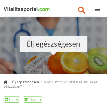
Vitalitasportal
.com
×
Élj egészségesen
/
Élj egészségesen
/
Milyen szerepet játszik az inzulin az
elhízásban?
hízás
inzulin