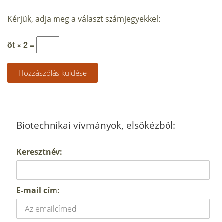
Kérjük, adja meg a választ számjegyekkel:
öt × 2 =
Biotechnikai vívmányok, elsőkézből:
Keresztnév:
E-mail cím: