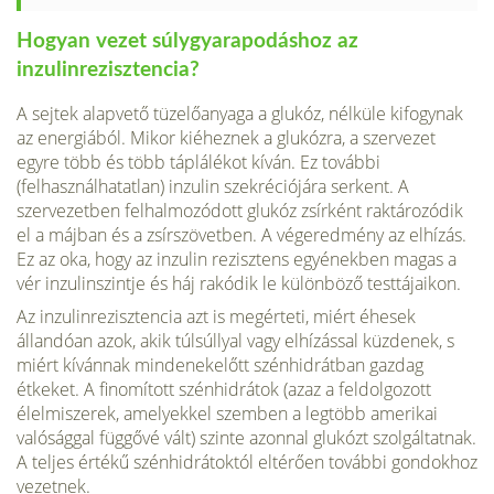
Hogyan vezet súlygyarapodáshoz az
inzulinrezisztencia?
A sejtek alapvető tüzelőanyaga a glukóz, nélküle kifogynak
az energiából. Mikor kiéheznek a glukózra, a szervezet
egyre több és több táplálékot kíván. Ez további
(felhasználhatatlan) inzulin szekréciójára serkent. A
szervezetben felhalmozódott glukóz zsírként raktározódik
el a májban és a zsírszövetben. A végeredmény az elhízás.
Ez az oka, hogy az inzulin rezisztens egyénekben magas a
vér inzulinszintje és háj rakódik le különböző testtájaikon.
Az inzulinrezisztencia azt is megérteti, miért éhesek
állandóan azok, akik túlsúllyal vagy elhízással küzdenek, s
miért kívánnak mindenekelőtt szénhidrátban gazdag
étkeket. A finomított szénhidrátok (azaz a feldolgozott
élelmiszerek, amelyekkel szemben a legtöbb amerikai
valósággal függővé vált) szinte azonnal glukózt szolgáltatnak.
A teljes értékű szénhidrátoktól eltérően további gondokhoz
vezetnek.