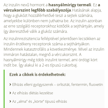
Az inzulin nevű hormont a
hasnyálmirigy termeli
. Ez
a
vércukorszint legfőbb szabályozója
.Hatásának alapja,
hogy a glukózt hozzáférhetővé teszi a sejtek számára,
amelyekbe különben nem juthatna be. Az inzulin azonban
az erre szolgáló receptorokhoz kötődik a sejthártyán, amely
így áteresztővé válik a glukóz számára.
Az inzulinrezisztencia felléptével jelentősen lecsökken az
inzulin érzékeny receptorok száma a sejthártyákon.
Mindennek katasztrofális a következménye. Mivel az inzulin
immáron hatástalan, megnő a vércukorszint. A
hasnyálmirigy még több inzulint termel, ami ördögi kört
indít be. Így alakul ki a 2-es típusú cukorbaj.
Ezek a cikkek is érdekelhetnek:
Elhízás elleni gyógyszerek – orlisztát, fentermin, fluoxetin
Az elhízás diétás kezelése
Az „alma” és „körte” típusú elhízás