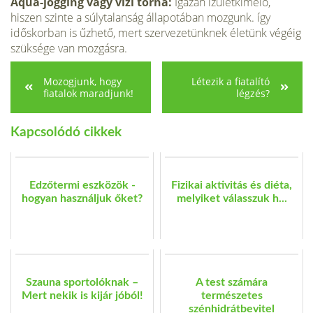
Aqua-jogging vagy vízi torna:
Igazán ízületkímélő,
hiszen szinte a súlytalanság állapotában mozgunk. így
időskorban is űzhető, mert szervezetünknek életünk végéig
szüksége van mozgásra.
Mozogjunk, hogy
Létezik a fiatalító
fiatalok maradjunk!
légzés?
Kapcsolódó cikkek
Edzőtermi eszközök -
Fizikai aktivitás és diéta,
hogyan használjuk őket?
melyiket válasszuk h...
Szauna sportolóknak –
A test számára
Mert nekik is kijár jóból!
természetes
szénhidrátbevitel