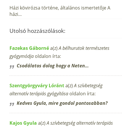
Házi kövirózsa történe, általános ismertetője A
házi…
Utolsó hozzászólások:
Fazekas Gáborné
a(z)
A bélhurutok természetes
gyógymódja
oldalon írta:
Csodálatos dolog hogy a Neten…
Szentgyörgyváry Lóránt
a(z)
A szívbetegség
alternatív terápiás gyógyítása
oldalon írta:
Kedves Gyula, mire gondol pontosabban?
Kajos Gyula
a(z)
A szívbetegség alternatív terápiás