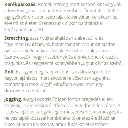
Kerékpározás:
Remek tréning, mert közben kint vagyunk
a friss levegőn a szabad természetben. Örömteli időtöltés
egy gyönyörű napon szép tájak látványában kerekezni és
élvezni az életet. Szervezzünk olykor barátainkkal
kerékpáros üdülést!
Stretching
, azaz nyújtás általában alábecsülik, és
figyelmen kívül hagyják, holott minden napunkat kiadós
nyújtással kellene kezdenünk. Ha ezt tesszük, azonnal
észrevesszük, hogy frissebbnek és élénkebbnek érezzük
magunkat, és reggelente könnyebben „ugrunk ki” az ágyból.
Golf
: Ez ugyan még napjainkban is exkluzív sport, de
nagyon ajánlatos, mert eközben elsősorban agyunkat
tornáztatjuk meg. A golf valójában olyan, mint egy
dinamikus meditáció.
Jogging
, avagy kocogás Ez igen fontos öregedés elleni
stratégia, a dinamikus életforma elengedhetetlen része. A
futás valójában az egyik legtermészetesebb testmozgás, és
helyes táplálkozással kombinálva tökéletes életfilozófiát
alkot. Minden károsodás, ami a futás következtében