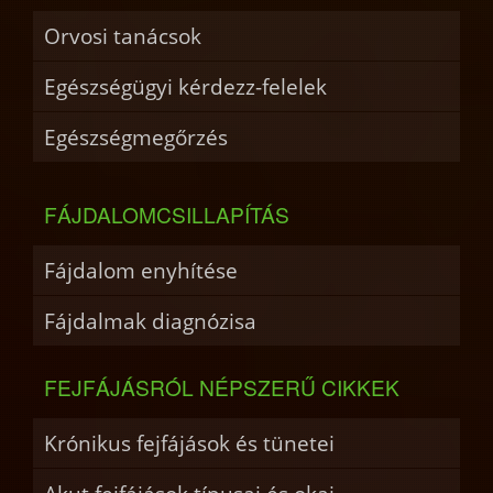
Orvosi tanácsok
Egészségügyi kérdezz-felelek
Egészségmegőrzés
FÁJDALOMCSILLAPÍTÁS
Fájdalom enyhítése
Fájdalmak diagnózisa
FEJFÁJÁSRÓL NÉPSZERŰ CIKKEK
Krónikus fejfájások és tünetei