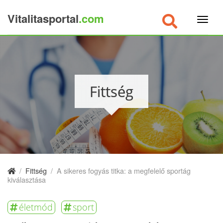
Vitalitasportal
.com
×
Fittség
/
Fittség
/
A sikeres fogyás titka: a megfelelő sportág
kiválasztása
életmód
sport