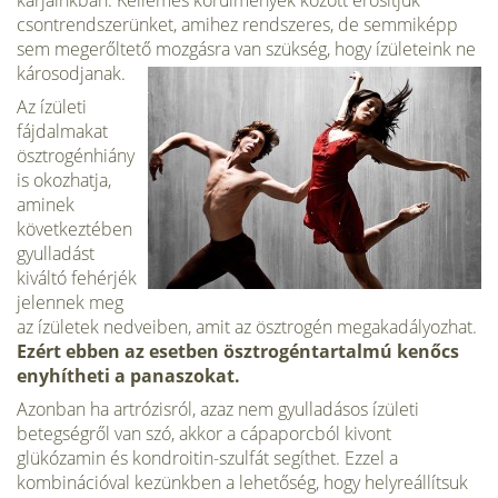
karjainkban. Kellemes körülmények között erősítjük
csontrendszerünket, amihez rendszeres, de semmiképp
sem megerőltető mozgásra van szükség, hogy ízületeink ne
károsodjanak.
Az ízületi
fájdalmakat
ösztrogénhiány
is okozhatja,
aminek
következtében
gyulladást
kiváltó fehérjék
jelennek meg
az ízületek nedveiben, amit az ösztrogén megakadályozhat.
Ezért ebben az esetben ösztrogéntartalmú kenőcs
enyhítheti a panaszokat.
Azonban ha artrózisról, azaz nem gyulladásos ízületi
betegségről van szó, akkor a cápaporcból kivont
glükózamin és kondroitin-szulfát segíthet. Ezzel a
kombinációval kezünkben a lehetőség, hogy helyreállítsuk