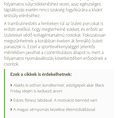
folyamatos súlycsökkenéshez vezet, azaz egészséges
táplálkozás esetén nincs szükség fogyókúrára a kívánt
testsúly eléréséhez.
A trambulinedzés a fentieken túl az ízületi porcokat is
erősíti anélkül, hogy megterhelné ezeket, és erősíti az
ízületeket védő kollagéntartalmú rostokat. Fokozatosan
megszűnhetnek a korábban éveken át fennálló ízületi
panaszok is. Ezzel a sporttevékenységgel jelentős
mértékben javulhat a csontritkulásos állapot is, mert a
folyamatos nyomásváltozás következtében erősödnek a
csontok.
Ezek a cikkek is érdekelhetnek:
Alakíts ki otthon konditermet: edzőgépek akár Black
Friday idején is kedvező áron!
Edzés fitnesz labdával. A motiváció benned van!
A magas vérnyomás kezelése életmódváltással