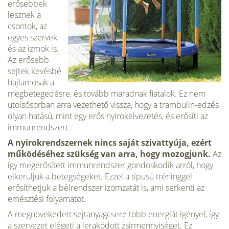
erősebbek
lesznek a
csontok, az
egyes szervek
és az izmok is.
Az erősebb
sejtek kevésbé
hajlamosak a
megbetegedésre, és tovább maradnak fiatalok. Ez nem
utolsósorban arra vezethető vissza, hogy a trambulin-edzés
olyan hatású, mint egy erős nyirokelvezetés, és erősíti az
immunrendszert.
A nyirokrendszernek nincs saját szivattyúja, ezért
működéséhez szükség van arra, hogy mozogjunk.
Az
így megerősített immunrendszer gondoskodik arról, hogy
elkerüljük a betegségeket. Ezzel a típusú tréninggel
erősíthetjük a bélrendszer izomzatát is, ami serkenti az
emésztési folyamatot.
A megnövekedett sejtanyagcsere több energiát igényel, így
a szervezet elégeti a lerakódott zsírmennyiséget. Ez