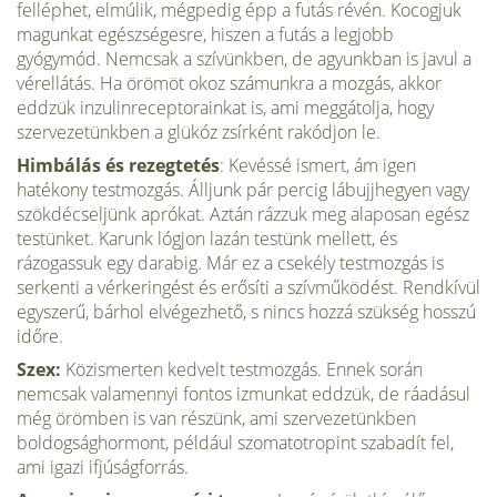
felléphet, elmúlik, mégpedig épp a futás révén. Kocogjuk
magunkat egészségesre, hiszen a futás a legjobb
gyógymód. Nemcsak a szívünkben, de agyunkban is javul a
vérellátás. Ha örömöt okoz számunkra a mozgás, akkor
eddzük inzulinreceptorainkat is, ami meggátolja, hogy
szervezetünkben a glükóz zsírként rakódjon le.
Himbálás és rezegtetés
: Kevéssé ismert, ám igen
hatékony testmozgás. Álljunk pár percig lábujjhegyen vagy
szökdécseljünk aprókat. Aztán rázzuk meg alaposan egész
testünket. Karunk lógjon lazán testünk mellett, és
rázogassuk egy darabig. Már ez a csekély testmozgás is
serkenti a vérkeringést és erősíti a szívműködést. Rendkívül
egyszerű, bárhol elvégezhető, s nincs hozzá szükség hosszú
időre.
Szex:
Közismerten kedvelt testmozgás. Ennek során
nemcsak valamennyi fontos izmunkat eddzük, de ráadásul
még örömben is van részünk, ami szervezetünkben
boldogsághormont, például szomatotropint szabadít fel,
ami igazi ifjúságforrás.