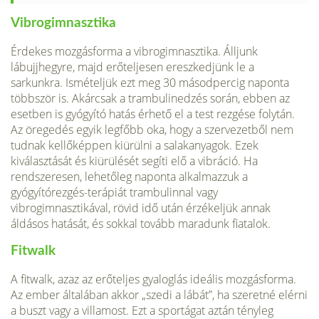
Vibrogimnasztika
Érdekes mozgásforma a vibrogimnasztika. Álljunk
lábujjhegyre, majd erőteljesen ereszkedjünk le a
sarkunkra. Ismételjük ezt meg 30 másodpercig naponta
többször is. Akárcsak a trambulinedzés során, ebben az
esetben is gyógyító hatás érhető el a test rezgése folytán.
Az öregedés egyik legfőbb oka, hogy a szervezetből nem
tudnak kellőképpen kiürülni a salakanyagok. Ezek
kiválasztását és kiürülését segíti elő a vibráció. Ha
rendszeresen, lehetőleg naponta alkalmazzuk a
gyógyítórezgés-terápiát trambulinnal vagy
vibrogimnasztikával, rövid idő után érzékeljük annak
áldásos hatását, és sokkal tovább maradunk fiatalok.
Fitwalk
A fitwalk, azaz az erőteljes gyaloglás ideális mozgásforma.
Az ember általában akkor „szedi a lábát”, ha szeretné elérni
a buszt vagy a villamost. Ezt a sportágat aztán tényleg