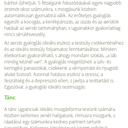
bárhol űzhetjük. S fittségünk fokozódásával egyre nagyobb
örömöt okoz számunkra, s mozgásunk közben
automatikusan gyorsabbá válik. Az erőteljes gyaloglás
egyesíti a kocogás, a kerékpározás, az úszás és az aerobik
hatását az aerob tartományban, s ugyanakkor gyakorlatilag
nincs sérülésveszély.
Az aerob gyaloglás ideális eszköz a testsúly csökkentéséhez
és az ideális testsúly folyamatos fenntartásához. Minden
életkorban gyakorolható, s ahogy mondani szokás, „a láb
mindig kéznél van”. A gyaloglás megelőzheti a szív- és
keringési panaszokat, csökkenti a vérnyomást és nyugodt
alvást biztosít. Azonnal hatásos eszköz a stressz, a
feszültség és a depresszió ellen, s javítja a testtartást is.
Egyszóval: a gyaloglás ideális testmozgás.
Tánc
A tánc ugyancsak ideális mozgásforma testünk számára.
Közben kellemes zenét hallgatunk, ritmusra mozgunk, s
ráadásul egy számunkra kedves partnert tartunk