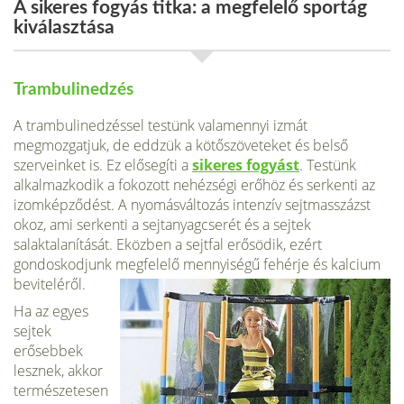
A sikeres fogyás titka: a megfelelő sportág
kiválasztása
Trambulinedzés
A trambulinedzéssel testünk valamennyi izmát
megmozgatjuk, de eddzük a kötőszöveteket és belső
szerveinket is. Ez elősegíti a
sikeres fogyást
. Testünk
alkalmazkodik a fokozott nehézségi erőhöz és serkenti az
izomképződést. A nyomásváltozás intenzív sejtmasszázst
okoz, ami serkenti a sejtanyagcserét és a sejtek
salaktalanítását. Eközben a sejtfal erősödik, ezért
gondoskodjunk megfelelő mennyiségű fehérje és kalcium
beviteléről.
Ha az egyes
sejtek
erősebbek
lesznek, akkor
természetesen