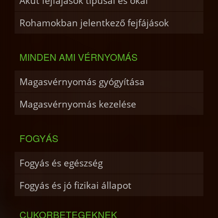
Akut fejfájások típusai és okai
Rohamokban jelentkező fejfájások
MINDEN AMI VÉRNYOMÁS
Magasvérnyomás gyógyítása
Magasvérnyomás kezelése
FOGYÁS
Fogyás és egészség
Fogyás és jó fizikai állapot
CUKORBETEGEKNEK