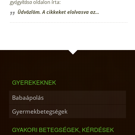
gyógyítása
oldalon írta:
Üdvözlöm. A cikkeket elolvasva az…
GYEREKEKNEK
Babaápolás
Gyermekbetegségek
GYAKORI BETEGSÉGEK, KÉRDÉSEK