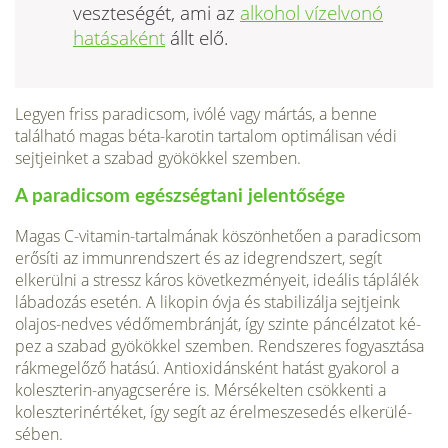
veszteségét, ami az
alkohol vízelvonó
hatásaként
állt elő.
Legyen friss paradicsom, ivólé vagy mártás, a benne
található magas béta-karotin tartalom op­timálisan védi
sejtjeinket a sza­bad gyökökkel szemben.
A paradicsom egészségtani jelentősége
Magas C-vitamin-tartalmának köszönhetően a paradi­csom
erősíti az immunrendszert és az idegrendszert, segít
elkerülni a stressz káros következményeit, ideális táplálék
lábadozás esetén. A likopin óvja és stabilizálja sejtjeink
olajos-nedves védőmembránját, így szinte páncélzatot ké­
pez a szabad gyökökkel szemben. Rendszeres fogyasztá­sa
rákmegelőző hatású. Antioxidánsként hatást gyakorol a
koleszterin-anyagcserére is. Mérsékelten csökkenti a
koleszterinértéket, így segít az érelmeszesedés elkerülé­
sében.