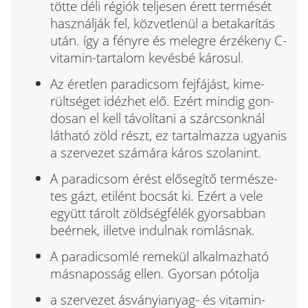
tötte déli régiók teljesen érett termését
használják fel, közvetlenül a betakarítás
után. így a fényre és melegre érzékeny C-
vitamin-tartalom kevésbé károsul.
Az éretlen paradicsom fejfájást, kime­
rültséget idézhet elő. Ezért mindig gon­
dosan el kell távolítani a szárcsonknál
látható zöld részt, ez tartalmazza ugyanis
a szervezet számára káros szolanint.
A paradicsom érést elősegítő természe­
tes gázt, etilént bocsát ki. Ezért a vele
együtt tárolt zöldségfélék gyorsabban
beérnek, illetve indulnak romlásnak.
A paradicsomlé remekül alkalmazható
másnaposság ellen. Gyorsan pótolja
a szervezet ásványianyag- és vitamin­