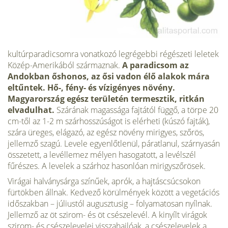
kultúrparadicsomra vonatkozó legrégebbi régészeti leletek
Közép-Amerikából származnak.
A paradicsom az
Andokban őshonos, az ősi vadon élő alakok mára
eltűntek. Hő-, fény- és vízigényes növény.
Magyarország egész területén termesztik, ritkán
elvadulhat.
Szárának magassága fajtától függő, a törpe 20
cm-től az 1-2 m szárhosszúságot is elérheti (kúszó fajták),
szára üreges, elágazó, az egész növény mirigyes, szőrös,
jellemző szagú. Levele egyenlőtlenül, páratlanul, szárnyasán
összetett, a levéllemez mélyen hasogatott, a levélszél
fűrészes. A levelek a szárhoz hasonlóan mirigyszőrösek.
Virágai halványsárga színűek, aprók, a hajtáscsúcsokon
fürtökben állnak. Kedvező körülmények között a vegetációs
időszakban – júliustól augusztusig – folyamatosan nyílnak.
Jellemző az öt szirom- és öt csészelevél. A kinyílt virágok
szirom- és csészelevelei visszahajlóak, a csészelevelek a