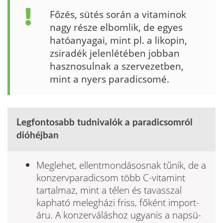
Főzés, sütés során a vitaminok
nagy része el­bomlik, de egyes
hatóanyagai, mint pl. a likopin,
zsiradék jelenlétében jobban
hasznosulnak a szervezetben,
mint a nyers paradicsomé.
Legfontosabb tudnivalók a paradicsomról
dióhéjban
Meglehet, ellentmondásosnak tűnik, de a
konzervparadicsom több C-vitamint
tartalmaz, mint a télen és tavasszal
kapható melegházi friss, főként import­
áru. A konzerváláshoz ugyanis a napsü­