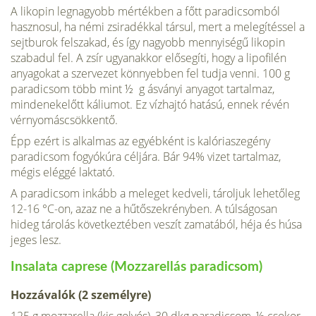
A likopin legnagyobb mértékben a főtt paradi­csomból
hasznosul, ha némi zsiradékkal társul, mert a melegítéssel a
sejtburok felszakad, és így nagyobb mennyiségű likopin
szabadul fel. A zsír ugyanakkor elősegíti, hogy a lipofilén
anyagokat a szervezet könnyebben fel tudja venni. 100 g
paradicsom több mint ½ g ásványi anyagot tartalmaz,
mindenekelőtt káliumot. Ez vízhajtó hatású, ennek révén
vérnyomáscsökkentő.
Épp ezért is al­kalmas az egyébként is kalóriaszegény
paradicsom fogyó­kúra céljára. Bár 94% vizet tartalmaz,
mégis eléggé lak­tató.
A paradicsom inkább a meleget kedveli, tároljuk lehetőleg
12-16 °C-on, azaz ne a hűtőszekrényben. A túlságosan
hideg tárolás következtében veszít zamatából, héja és húsa
jeges lesz.
Insalata caprese (Mozzarellás paradicsom)
Hozzávalók (2 személyre)
125 g mozzarella (kis golyós), 30 dkg pa­radicsom, ½ csokor