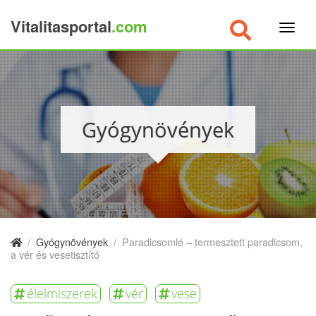
Vitalitasportal
.com
×
Gyógynövények
/
Gyógynövények
/
Paradicsomlé – termesztett paradicsom,
a vér és vesetisztító
élelmiszerek
vér
vese