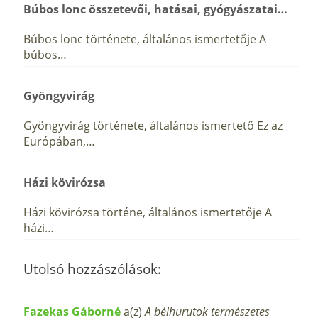
Búbos lonc összetevői, hatásai, gyógyászatai…
Búbos lonc története, általános ismertetője A
búbos…
Gyöngyvirág
Gyöngyvirág története, általános ismertető Ez az
Európában,…
Házi kövirózsa
Házi kövirózsa történe, általános ismertetője A
házi…
Utolsó hozzászólások:
Fazekas Gáborné
a(z)
A bélhurutok természetes