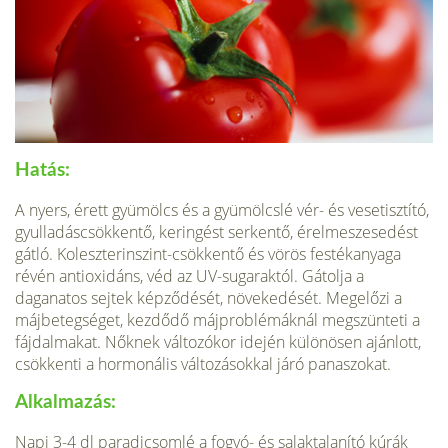
Hatás
:
A nyers, érett gyümölcs és a gyümölcs­lé vér- és vesetisztító,
gyulladáscsökkentő, ke­ringést serkentő, érelmeszesedést
gátló. Ko­leszterinszint-csökkentő és vörös festékanyaga
révén antioxidáns, véd az UV-sugaraktól. Gátol­ja a
daganatos sejtek képződését, növekedését. Megelőzi a
májbetegséget, kezdődő májproblé­máknál megszünteti a
fájdalmakat. Nőknek vál­tozókor idején különösen ajánlott,
csökkenti a hormonális változásokkal járó panaszokat.
Alkalmazás:
Napi 3-4 dl paradicsomlé a fo­gyó- és salaktalanító kúrák