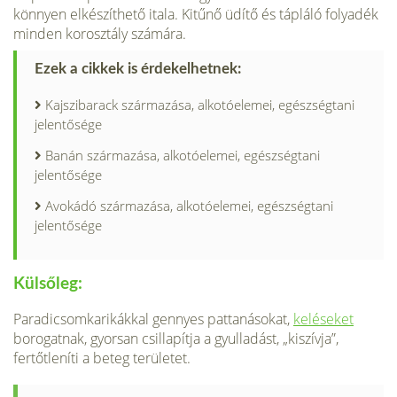
könnyen elkészíthe­tő itala. Kitűnő üdítő és tápláló folyadék
min­den korosztály számára.
Ezek a cikkek is érdekelhetnek:
Kajszibarack származása, alkotóelemei, egészségtani
jelentősége
Banán származása, alkotóelemei, egészségtani
jelentősége
Avokádó származása, alkotóelemei, egészségtani
jelentősége
Külsőleg:
Paradicsomkarikákkal gennyes pattanásokat,
keléseket
borogatnak, gyorsan csillapítja a gyulladást, „kiszívja”,
fertőtleníti a beteg területet.