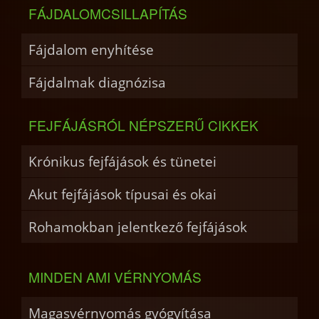
FÁJDALOMCSILLAPÍTÁS
Fájdalom enyhítése
Fájdalmak diagnózisa
FEJFÁJÁSRÓL NÉPSZERŰ CIKKEK
Krónikus fejfájások és tünetei
Akut fejfájások típusai és okai
Rohamokban jelentkező fejfájások
MINDEN AMI VÉRNYOMÁS
Magasvérnyomás gyógyítása