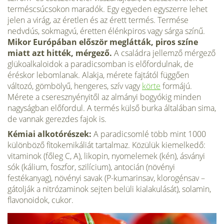
terméscsúcsokon maradók. Egy egyeden egyszerre lehet
jelen a virág, az éretlen és az érett termés. Termése
nedvdús, sokmagvú, éretten élénkpiros vagy sárga színű.
Mikor Európában először meglátták, piros színe
miatt azt hitték, mérgező.
A családra jellemző mérgező
glükoalkaloidok a paradicsomban is előfordulnak, de
éréskor lebomlanak. Alakja, mérete fajtától függően
változó, gömbölyű, hengeres, szív vagy
körte
formájú.
Mérete a cseresznyényitől az almányi bogyókig minden
nagyságban előfordul. A termés külső burka általában sima,
de vannak gerezdes fajok is.
Kémiai alkotórészek:
A paradicsomlé több mint 1000
különböző fitokemikáliát tartal­maz. Közülük kiemelkedő:
vitaminok (főleg C, A), likopin, nyomelemek (kén), ásványi
sók (kálium, foszfor, szilícium), antocián (növényi
festékanyag), növényi savak (P-kumarinsav, klorogénsav –
gátolják a nitrózaminok sejten belüli kialakulását), solamin,
flavonoidok, cu­kor.