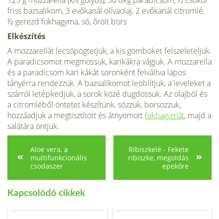
friss bazsalikom, 3 evőkanál olívaolaj, 2 evőkanál citromlé,
½ gerezd fokhagyma, só, őrölt bors
Elkészítés
A mozzarellát lecsöpögtetjük, a kis göm­böket felszeleteljük.
A paradicsomot meg­mossuk, karikákra vágjuk. A mozzarella
és a paradicsom kari kákát soronként fel­váltva lapos
tányérra rendezzük. A bazsa­likomot leöblítjük, a leveleket a
szárról letépkedjük, a sorok közé dugdossuk. Az olajból és
a citromléből öntetet készí­tünk, sózzuk, borsozzuk,
hozzáadjuk a megtisztított és átnyomott
fokhagymát
, majd a
salátára öntjük.
Aloe vera, a
Ribiszkelé - Fekete
multifunkcionális
ribiszke, megoldás
csodaszer
epekőre
Kapcsolódó cikkek