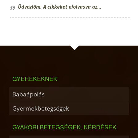
Üdvözlöm. A cikkeket elolvasva az…
GYEREKEKNEK
Babaápolás
Gyermekbetegségek
GYAKORI BETEGSÉGEK, KÉRDÉSEK