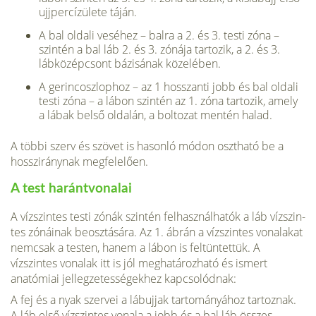
ujjperc­ízülete táján.
A bal oldali veséhez – balra a 2. és 3. testi zóna –
szintén a bal láb 2. és 3. zónája tartozik, a 2. és 3.
lábközépcsont bázisának közelében.
A gerincoszlophoz – az 1 hosszanti jobb és bal oldali
testi zóna – a lábon szintén az 1. zóna tartozik, amely
a lábak belső oldalán, a boltozat mentén halad.
A többi szerv és szövet is hasonló módon osztható be a
hossz­iránynak megfelelően.
A test harántvonalai
A vízszintes testi zónák szintén felhasználhatók a láb vízszin­
tes zónáinak beosztására. Az 1. ábrán a vízszintes vonalakat
nemcsak a testen, hanem a lábon is feltüntettük. A
vízszintes vonalak itt is jól meghatározható és ismert
anatómiai jellegze­tességekhez kapcsolódnak:
A fej és a nyak szervei a lábujjak tartományához tartoz­nak.
A láb első vízszintes vonala a jobb és a bal láb összes