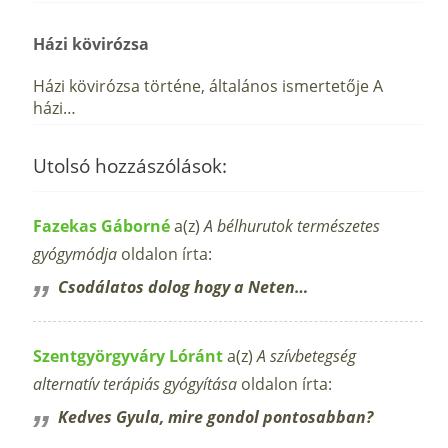
Házi kövirózsa
Házi kövirózsa történe, általános ismertetője A
házi…
Utolsó hozzászólások:
Fazekas Gáborné
a(z)
A bélhurutok természetes
gyógymódja
oldalon írta:
Csodálatos dolog hogy a Neten…
Szentgyörgyváry Lóránt
a(z)
A szívbetegség
alternatív terápiás gyógyítása
oldalon írta:
Kedves Gyula, mire gondol pontosabban?