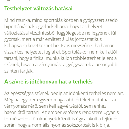
Testhelyzet változás hatásai
Mind munka, mind sportolás közben a gyógyszert szedő
hipertóniásnak ügyelni kell arra, hogy testhelyzet-
változtatásai vízszintesből függőlegesbe ne legyenek túl
gyorsak, mert a már említett ájulás (ortosztatikus
kollapszus) következhet be. Ez is megszűnik, ha hamar
vízszintes helyzetet foglal el. Sportoláskor nem kell attól
tartani, hogy a fizikai munka külön többletterhet jelent a
szívnek, hiszen a vérnyomást a gyógyszerek alacsonyabb
szinten tartják.
A szívre is jótékonyan hat a terhelés
Az egészséges szívnek pedig az időnkénti terhelés nem árt.
Még ha egyszer-egyszer magasabb értéket mutatna is a
vérnyomásmérő, sem kell agyvérzéstől, sem ehhez
hasonlótól tartani. Az ember verőeres rendszere ugyanis
természetes körül­mények között is úgy alakult a fejlődés
során, hogy a normális nyomás sokszorosát is kibírja.