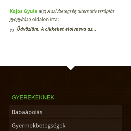
Kajos Gyula
a(z)
A szívbetegség alternatív terápiás
gyógyítása
oldalon írta:
Üdvözlöm. A cikkeket elolvasva az…
GYEREKEKNEK
Babaápolás
Gyermekbetegségek