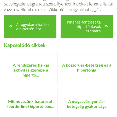
szívelégtelenségre tett szert. Ilyenkor indo­kolt lehet a fizikai
vagy a szellemi munka csökkentése vagy abbahagyása.
Pihenés fontossága
A fogyókúra hatása
hipertóniások
a hipertóniára
számára
Kapcsolódó cikkek
A rendszeres fizikai
A koszorúér-betegség és a
aktivitás szerepe a
hipertónia
hipertó...
Mit nevezünk határeseti
A magasvérnyomás-
(borderline) hipertónián...
betegség gyakorisága