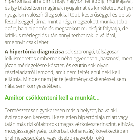
hipertóniást arra bírni, hogy hagyjon fel eddigi munkájával,
és így biztosítson magának nyugalmat és kíméletet. Az ilyen
nyuga­lom valószínűleg sokkal több keserűséggel és belső
feszültséggel járna, mint a régi, megszokott munka. Jobb
ezért, ha a hipertó­niás megszokott munkáját folytatja, de
kritikus mérlegelés után annyi terhet rak le válláról,
amennyit csak lehet.
A hipertónia diagnózisa
sok szorongó, túlságosan
lelkiismeretes embernek néha egyenesen „hasznos”, mert
józan mérlegelésre késztet, és ezután sok olyan
részfeladatról lemond, amit nem feltétlenül neki kell
ellátnia. Mindez nem jár teljesítménycsökkenéssel sem
nála, sem környezetében.
Amikor csökkenteni kell a munkát…
Természetesen gyökeresen más a helyzet, ha valaki
évtizede­ken keresztül kezeletlen hipertóniája miatt vagy
talán más rizi­kófaktorok (magas vérkoleszterinszint, elhízás,
mozgásszegény­ség, cukorbaj, dohányzás) következtében
érelmeszesedésre vagy kisebb-nagyobb fokú