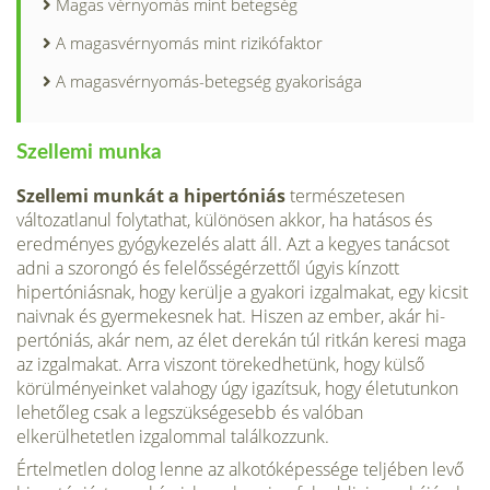
Magas vérnyomás mint betegség
A magasvérnyomás mint rizikófaktor
A magasvérnyomás-betegség gyakorisága
Szellemi munka
Szellemi munkát a hipertóniás
természetesen
változatlanul folytathat, különösen akkor, ha hatásos és
eredményes gyógykezelés alatt áll. Azt a kegyes tanácsot
adni a szorongó és felelősségérzettől úgyis kín­zott
hipertóniásnak, hogy kerülje a gyakori izgalmakat, egy ki­csit
naivnak és gyermekesnek hat. Hiszen az ember, akár hi­
pertóniás, akár nem, az élet derekán túl ritkán keresi maga
az izgalmakat. Arra viszont törekedhetünk, hogy külső
körülmé­nyeinket valahogy úgy igazítsuk, hogy életutunkon
lehetőleg csak a legszükségesebb és valóban
elkerülhetetlen izgalommal találkozzunk.
Értelmetlen dolog lenne az alkotóképessége teljében levő