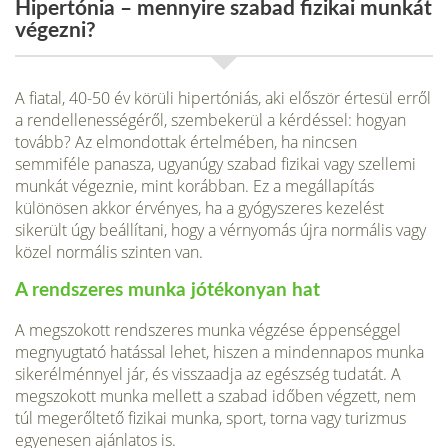
Hipertónia – mennyire szabad fizikai munkát
végezni?
A fiatal, 40-50 év körüli hipertóniás, aki először értesül erről
a rendellenességéről, szembekerül a kérdéssel: hogyan
tovább? Az elmondottak értelmében, ha nincsen
semmiféle panasza, ugyanúgy szabad fizikai vagy szellemi
munkát végeznie, mint korábban. Ez a megállapítás
különösen akkor érvényes, ha a gyógyszeres kezelést
sikerült úgy beállítani, hogy a vérnyomás újra normális vagy
közel normális szinten van.
A rendszeres munka jótékonyan hat
A megszokott rendszeres munka végzése éppenséggel
megnyugtató hatással lehet, hiszen a mindennapos munka
sikerélménnyel jár, és visszaadja az egészség tudatát. A
megszokott munka mellett a sza­bad időben végzett, nem
túl megerőltető fizikai munka, sport, torna vagy turizmus
egyenesen ajánlatos is.