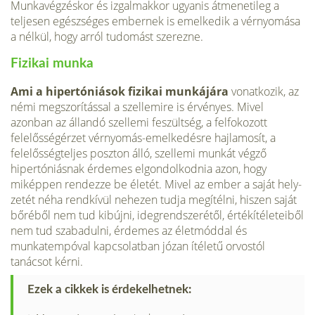
Munkavégzéskor és izgalmakkor ugyanis átmenetileg a
teljesen egészséges embernek is emelkedik a vérnyomása
a nélkül, hogy arról tudomást szerezne.
Fizikai munka
Ami a hipertóniások fizikai munkájára
vonatkozik, az
némi megszorítással a szellemire is érvényes. Mivel
azonban az állandó szellemi feszültség, a felfokozott
felelősségérzet vérnyomás-emelkedésre hajlamosít, a
felelősségteljes poszton álló, szellemi munkát végző
hipertóniásnak érdemes elgondolkodnia azon, hogy
miképpen rendezze be életét. Mivel az ember a saját hely­
zetét néha rendkívül nehezen tudja megítélni, hiszen saját
bőré­ből nem tud kibújni, idegrendszerétől, értékítéleteiből
nem tud szabadulni, érdemes az életmóddal és
munkatempóval kapcso­latban józan ítéletű orvostól
tanácsot kérni.
Ezek a cikkek is érdekelhetnek: