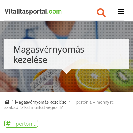
Vitalitasportal
.com
×
Magasvérnyomás
kezelése
/
Magasvérnyomás kezelése
/
Hipertónia – mennyire
szabad fizikai munkát végezni?
hipertónia