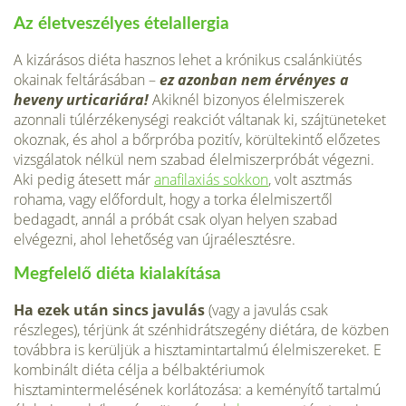
Az életveszélyes ételallergia
A kizárásos diéta hasznos lehet a krónikus csalánkiütés
okainak feltárásában –
ez azonban nem érvényes a
heveny urticariára!
Akiknél bizonyos élelmiszerek
azonnali túlérzékenységi reakciót váltanak ki, szájtüneteket
okoznak, és ahol a bőrpróba pozitív, körültekintő előzetes
vizsgálatok nélkül nem szabad élelmiszerpróbát végezni.
Aki pedig átesett már
anafilaxiás sokkon
, volt asztmás
rohama, vagy előfordult, hogy a torka élelmiszertől
bedagadt, annál a próbát csak olyan helyen szabad
elvégezni, ahol lehetőség van újraélesztésre.
Megfelelő diéta kialakítása
Ha ezek után sincs javulás
(vagy a javulás csak
részleges), térjünk át szénhidrátsze­gény diétára, de közben
továbbra is kerül­jük a hisztamintartalmú élelmiszereket. E
kombinált diéta célja a bélbaktériumok
hisztamintermelésének korlátozása: a ke­ményítő tartalmú