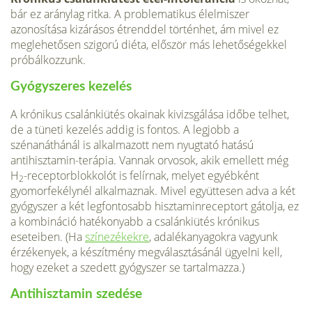
bár ez aránylag ritka. A problema­tikus élelmiszer
azonosítása kizárásos ét­renddel történhet, ám mivel ez
meglehetősen szigorú diéta, először más lehetőségekkel
próbálkozzunk.
Gyógyszeres kezelés
A krónikus csalánkiütés okainak kivizsgálása időbe telhet,
de a tüneti kezelés addig is fon­tos. A legjobb a
szénanáthánál is alkalma­zott nem nyugtató hatású
antihisztamin-terápia. Vannak orvosok, akik emellett még
H
-receptorblokkolót is felírnak, melyet egyéb­ként
2
gyomorfekélynél alkalmaznak. Mivel együt­tesen adva a két
gyógyszer a két legfontosabb hisztaminreceptort gátolja, ez
a kombináció haté­konyabb a csalánkiütés krónikus
eseteiben. (Ha
színezékekre
, adalékanyagokra vagyunk
érzé­kenyek, a készítmény megválasztásánál ügyelni kell,
hogy ezeket a szedett gyógyszer se tartal­mazza.)
Antihisztamin szedése