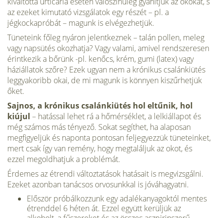
kiváltotta urticaria esetén valószínű­leg gyanítjuk az okokat, s
az ezeket kimutató vizsgálatok egy részét – pl. a
jégkockapróbát – magunk is elvégezhetjük.
Tüneteink főleg nyáron jelentkeznek – talán pollen, meleg
vagy napsütés okoz­hatja? Vagy valami, amivel rendszeresen
érintkezik a bőrünk -pl. kenőcs, krém, gumi (latex) vagy
háziállatok szőre? Ezek ugyan nem a krónikus csalánkiütés
leggyakoribb okai, de mi magunk is könnyen kiszűrhetjük
őket.
Sajnos, a krónikus csalánkiütés hol eltűnik, hol
kiújul
– ha­tással lehet rá a hőmérséklet, a lelkiállapot és
még számos más tényező. Sokat segíthet, ha alaposan
megfigyeljük és naponta pontosan feljegyezzük tüneteinket,
mert csak így van remény, hogy megtaláljuk az okot, és
ezzel megoldhatjuk a problémát.
Érdemes az étrendi változtatások hatásait is megvizsgálni.
Ezeket azonban tanácsos orvosunkkal is jóváhagyatni.
Először próbálkozzunk egy adalékanyagoktól mentes
ét­renddel 6 héten át. Ezzel együtt kerüljük az