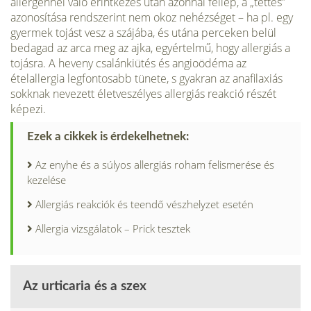
allergénnel való érintkezés után azonnal fellép, a „tettes”
azo­nosítása rendszerint nem okoz nehézséget – ha pl. egy
gyer­mek tojást vesz a szájába, és utána perceken belül
bedagad az arca meg az ajka, egyértelmű, hogy allergiás a
tojásra. A heveny csalánkiütés és angioödéma az
ételallergia legfon­tosabb tünete, s gyakran az anafilaxiás
sokknak ne­vezett életveszélyes allergiás reakció részét
képezi.
Ezek a cikkek is érdekelhetnek:
Az enyhe és a súlyos allergiás roham felismerése és
kezelése
Allergiás reakciók és teendő vészhelyzet esetén
Allergia vizsgálatok – Prick tesztek
Az urticaria és a szex