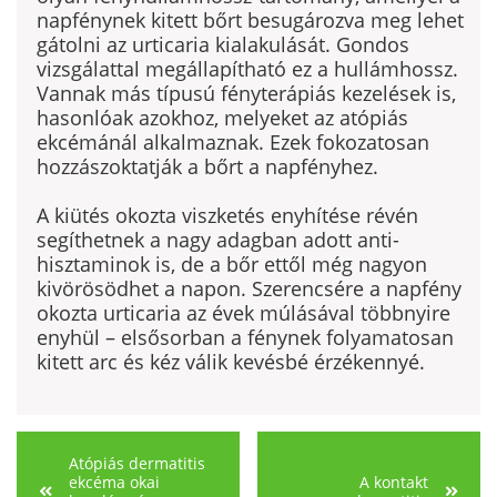
napfénynek kitett bőrt besugározva meg lehet
gátolni az urticaria kialakulását. Gondos
vizsgálattal megállapítható ez a hullámhossz.
Vannak más típusú fényterápiás kezelések is,
hasonlóak azokhoz, melyeket az atópiás
ekcémánál alkal­maznak. Ezek fokozatosan
hozzászoktatják a bőrt a napfényhez.
A kiütés okozta viszketés enyhítése révén
segíthetnek a nagy adagban adott anti­
hisztaminok is, de a bőr ettől még nagyon
kivörösödhet a napon. Szerencsére a napfény
okozta urticaria az évek múlásával többnyire
enyhül – elsősorban a fénynek folyamatosan
kitett arc és kéz válik kevésbé érzékennyé.
Atópiás dermatitis
ekcéma okai
A kontakt