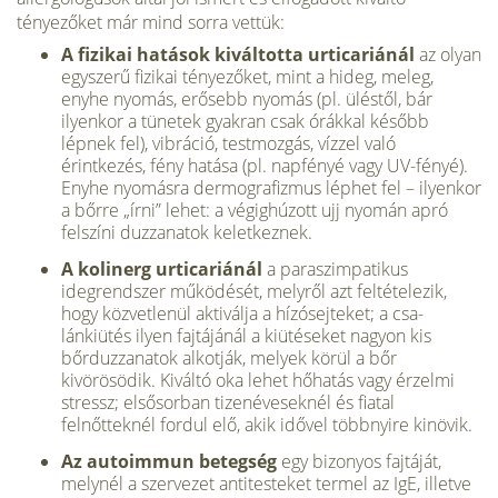
tényezőket már mind sorra vettük:
A fizikai hatások kiváltotta urticariánál
az olyan
egy­szerű fizikai tényezőket, mint a hideg, meleg,
enyhe nyo­más, erősebb nyomás (pl. üléstől, bár
ilyenkor a tünetek gyakran csak órákkal később
lépnek fel), vibráció, test­mozgás, vízzel való
érintkezés, fény hatása (pl. napfényé vagy UV-fényé).
Enyhe nyomásra dermografizmus lép­het fel – ilyenkor
a bőrre „írni” lehet: a végighúzott ujj nyomán apró
felszíni duzzanatok keletkeznek.
A kolinerg urticariánál
a paraszimpatikus
idegrendszer működését, melyről azt felté­telezik,
hogy közvetlenül aktiválja a hízósejteket; a csa­
lánkiütés ilyen fajtájánál a kiütéseket nagyon kis
bőrduz­zanatok alkotják, melyek körül a bőr
kivörösödik. Kiváltó oka lehet hőhatás vagy érzelmi
stressz; elsősorban tizen­éveseknél és fiatal
felnőtteknél fordul elő, akik idővel többnyire kinövik.
Az autoimmun betegség
egy bizonyos fajtáját,
melynél a szervezet antitesteket termel az IgE, illetve