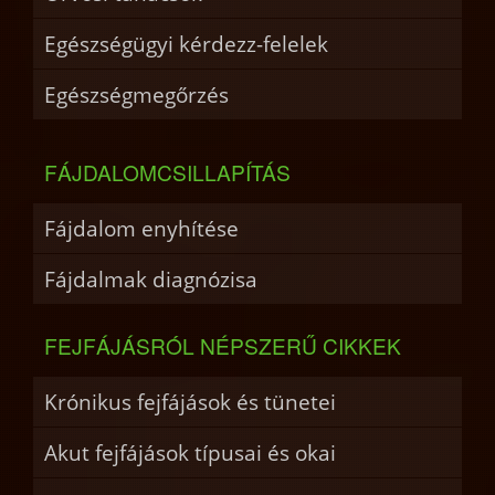
Egészségügyi kérdezz-felelek
Egészségmegőrzés
FÁJDALOMCSILLAPÍTÁS
Fájdalom enyhítése
Fájdalmak diagnózisa
FEJFÁJÁSRÓL NÉPSZERŰ CIKKEK
Krónikus fejfájások és tünetei
Akut fejfájások típusai és okai