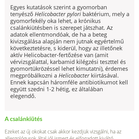
Egyes kutatások szerint a gyomorban
tenyésző
Helicobacter pylori
baktérium, mely a
gyomorfekély oka lehet, a krónikus
csalánkiütésben is szerepet játszhat. Az
adatok ellentmondóak, de ha a beteg
kivizsgálása alapján nem jutnak egyértelmű
következtetésre, s kiderül, hogy az illetőnek
aktív Helicobacter-fertőzése van (amit
vérvizsgálattal, karbamid kilégzési teszttel és
gyomortükrözéssel lehet kimutatni), érdemes
megpróbálkozni a
Helicobacter
kiirtásával.
Ennek kapcsán háromféle antibiotikumot kell
együtt szedni 1-2 hétig, ez általában
elegendő.
A csalánkiütés
Ezeket az új okokat csak akkor kezdjük vizsgálni, ha az
allergológusok által jól ismert és elfogadott kiváltó