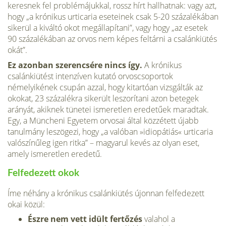
keres­nek fel problémájukkal, rossz hírt hallhatnak: vagy azt,
hogy „a krónikus urticaria eseteinek csak 5-20 százalékában
sikerül a kiváltó okot megállapítani”, vagy hogy „az esetek
90 százalé­kában az orvos nem képes feltárni a csalánkiütés
okát”.
Ez azonban szerencsére nincs így.
A krónikus
csalánkiütést intenzíven kutató orvoscsoportok
némelyikének csupán azzal, hogy kitartóan vizsgálták az
okokat, 23 százalékra sikerült le­szorítani azon betegek
arányát, akiknek tünetei ismeretlen eredetűek maradtak.
Egy, a Müncheni Egyetem orvosai által közzétett újabb
tanulmány leszögezi, hogy „a valóban »idiopátiás« urticaria
valószínűleg igen ritka” – magyarul ke­vés az olyan eset,
amely ismeretlen eredetű.
Felfedezett okok
Íme néhány a krónikus csalánkiütés újonnan felfedezett
okai közül:
Észre nem vett idült fertőzés
valahol a