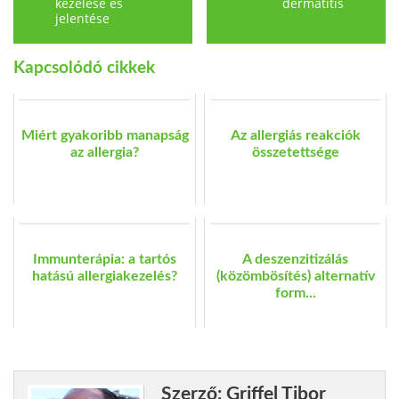
kezelése és
dermatitis
jelentése
Kapcsolódó cikkek
Miért gyakoribb manapság
Az allergiás reakciók
az allergia?
összetettsége
Immunterápia: a tartós
A deszenzitizálás
hatású allergiakezelés?
(közömbösítés) alternatív
form...
Szerző: Griffel Tibor