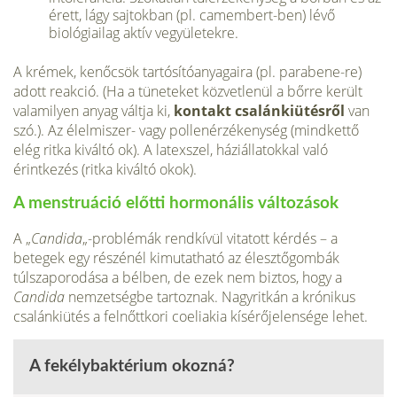
érett, lágy saj­tokban (pl. camembert-ben) lévő
biológiailag aktív ve­gyületekre.
A krémek, kenőcsök tartósítóanyagaira (pl. parabene-re)
adott reakció. (Ha a tüneteket közvetlenül a bőrre került
valamilyen anyag váltja ki,
kontakt csalánkiütésről
van
szó.). Az élelmiszer- vagy pollenérzékenység (mindkettő
elég ritka kiváltó ok). A latexszel, háziállatokkal való
érintkezés (ritka kiváltó okok).
A menstruáció előtti hormonális változások
A „
Candida
„-problémák rendkívül vitatott kérdés – a
betegek egy részénél kimutatható az élesztőgombák
túlszaporodása a bélben, de ezek nem biztos, hogy a
Candida
nemzetségbe tartoznak. Nagyritkán a krónikus
csalánkiütés a felnőttkori coeliakia kísérőjelensége lehet.
A fekélybaktérium okozná?