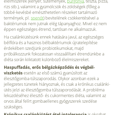
élelmiszerek (kenyér, sütemények,
burgonya
, tészta, pizza,
rizs stb.), valamint a gyümölcsök és zöldségek (főleg a
többé-kevésbé emészthetetlen részeket tartalmazó
termények, pl.
spenót
) bevitel­ének csökkentésével a
baktériumok nem jutnak elég tápanyaghoz. Mivel ez nem
ép­pen egészséges étrend, tartósan ne alkal­mazzuk.
Ha csalánkiütésünk ennek hatásá­ra javul, az egészséges
bélflóra és a hasznos bélbaktériumok újratelepítése
érdekében szedjünk probiotikumokat, majd
próbálkozzunk fokozatosan visszaállítani ét­rendünkbe a
diéta során kiiktatott különbö­ző élelmiszereket.
Haspuffadás, erős bélgázképződés és végbél­
viszketés
esetén az első számú gyanúsított az
élesztőgomba-túlszaporodás. Olykor azonban ezek a
jellegzetes tünetek hiányoznak, és csak a krónikus csalánki­
ütés jelzi az élesztőgomba túlszaporodását. A probléma
leküzdéséhez élesztő- és cukor­mentes diéta, valamint az
orvos által felírt gombaellenes gyógyszerek szedése
szükséges.
Krónikus csalánkiütést étel-intolerancia
is okozhat,