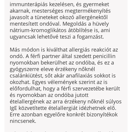
immunterápiás kezelésen, és gyermeket
akarnak, mesterséges megtermékenyítés
javasolt a tüneteket okozó allergénektől
mentesített ondóval. Megoldás a hüvely
nátrium-kromoglikátos átöblítése is, ami
ugyancsak lehetővé teszi a fogamzást.
Más módon is kiválthat allergiás reakciót az
ondó. A férfi partner által szedett penicillin
nyomokban bekerülhet az ondóba, és ez a
gyógy­szerre eleve érzékeny nőknél
csalánkiütést, sőt akár anafilaxiás sokkot is
okozhat. Egyes vélemények szerint az is
előfordulhat, hogy a férfi szervezetébe került
és nyomokban az ondóba jutott
ételallergének az arra érzékeny nőknél súlyos
IgE közvetítette ételallergiát idézhetnek elő.
Erre azonban egyelőre konkrét bizonyítékok
nincsenek.