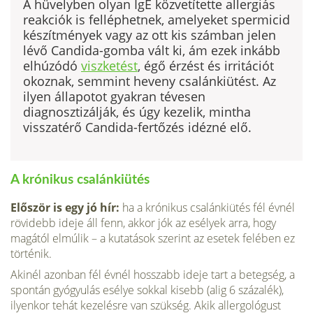
A hüvelyben olyan IgE közvetítette allergiás
reakciók is felléphetnek, amelyeket spermicid
készítmények vagy az ott kis számban jelen
lévő Candida-gomba vált ki, ám ezek inkább
elhúzódó
viszketést
, égő érzést és irritációt
okoznak, semmint heveny csalánkiütést. Az
ilyen állapotot gyakran tévesen
diagnosztizálják, és úgy kezelik, mintha
visszatérő Candida-fertőzés idézné elő.
A krónikus csalánkiütés
Először is egy jó hír:
ha a krónikus csalánkiütés fél évnél
rövi­debb ideje áll fenn, akkor jók az esélyek arra, hogy
magától el­múlik – a kutatások szerint az esetek felében ez
történik.
Akinél azonban fél évnél hosszabb ideje tart a betegség, a
spontán gyógyulás esélye sokkal kisebb (alig 6 százalék),
ilyenkor tehát kezelésre van szükség. Akik allergológust