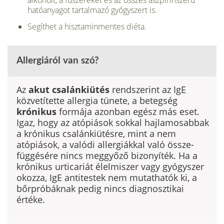
alkoholt, a fűszereket és az összes aszpirinszerű
hatóanyagot tartal­mazó gyógyszert is.
Segíthet a hisztaminmentes diéta.
Allergiáról van szó?
Az
akut csalánkiütés
rendszerint az IgE
közvetítette allergia tünete, a betegség
krónikus
formája azonban egész más eset.
Igaz, hogy az atópiások sokkal haj­lamosabbak
a krónikus csalánkiütésre, mint a nem
atópiások, a valódi allergiákkal való össze­
függésére nincs meggyőző bizonyíték. Ha a
krónikus urticariát élelmiszer vagy gyógyszer
okozza, IgE antitestek nem mutathatók ki, a
bőrpróbáknak pedig nincs diagnosztikai
értéke.