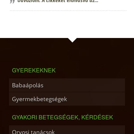
Üdvözlöm. A cikkeket elolvasva az…
GYEREKEKNEK
Babaápolás
Gyermekbetegségek
GYAKORI BETEGSÉGEK, KÉRDÉSEK
Orvosi tanácsok