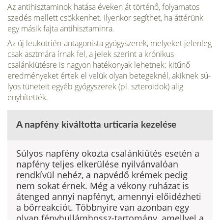
Az antihisztaminok hatása éveken át történő, folyamatos
szedés mellett csökkenhet. Ilyenkor segíthet, ha áttérünk
egy másik fajta antihisztaminra.
Az új leukotrién-antagonista gyógyszerek, melyeket jelenleg
csak asztmára írnak fel, a jelek szerint a krónikus
csalánkiütésre is na­gyon hatékonyak lehetnek: kitűnő
eredménye­ket értek el velük olyan betegeknél, akiknek sú­
lyos tüneteit egyéb gyógyszerek (pl. szteroidok) alig
enyhítették.
A napfény kiváltotta urticaria kezelése
Súlyos napfény okozta csalánkiütés esetén a
napfény teljes elkerülése nyilvánvalóan
rendkí­vül nehéz, a napvédő krémek pedig
nem sokat érnek. Még a vékony ruházat is
átenged annyi napfényt, amennyi előidézheti
a bőrreakciót. Többnyire van azonban egy
olyan fény­hullámhossz-tartomány, amellyel a