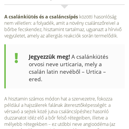
A csalánkiütés és a csaláncsípés
közötti hasonlóság
nem véletlen: a folyadék, amit a növény csalánszőreivel a
bőrbe fecskendez, hisztamint tartalmaz, ugyanazt a hírvivő
vegyületet, amely az allergiás reakciók során termelődik.
Jegyezzük meg!
A csalánkiütés
orvosi neve urticaria, mely a
csalán latin ne­véből – Urtica –
ered.
A hisztamin számos módon hat a szervezetre, fokozza
például a hajszálerek falának áteresztő­képességét: a
vérsavó a sejtek közé jutva csaláncsípéshez hasonló
duzzanatot idéz elő a bőr felső rétegeiben, illetve a
mélyebb rétegekben – ez utóbbi neve angioödéma (az