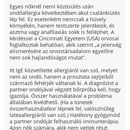
Egyes nőknél nemi közösülés után
ondóallergia következtében akut csalánkiütés
lép fel. Ez esetenként nemcsak a hüvely
környékén, hanem testszerte jelentkezik, és
asztma vagy anafilaxiás sokk is felléphet. A
kérdéssel a Cincinnati Egyetem (USA) orvosai
foglalkoztak behatóan, akik szerint „a jelenség
elismerésére az orvostársadalom egyelőre
nem sok hajlandóságot mutat”.
Itt IgE közvetítette allergiáról van szó, melyet
nem az ondó, hanem a prosztata sejtjeiből
származó fehérjék váltanak ki. A diagnózist a
partner ondójával végzett bőrpróba kell, hogy
igazolja. Óvszer haszná­latával a probléma
általában kivédhető. (Ha a tünetek
óvszerhasználat­kor lépnek fel, valószínűleg
latexallergiáról van szó.) Hatékony gyógy­mód
a partner ondóját felhasználó immunterápia.
Azon nők számára, akik nem vettek részt