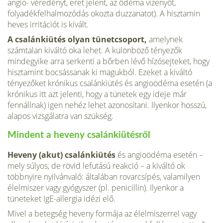
angio- véredényt, eret jelent, az ödéma vizenyőt,
folyadékfel­halmozódás okozta duzzanatot). A hisztamin
heves irritációt is kivált.
A csalánkiütés olyan tünetcsoport,
amelynek
számtalan ki­váltó oka lehet. A különböző tényezők
mindegyike arra ser­kenti a bőrben lévő hízósejteket, hogy
hisztamint bocsássanak ki magukból. Ezeket a kiváltó
tényezőket krónikus csalánkiütés és angioödéma esetén (a
krónikus itt azt jelenti, hogy a tünetek egy ideje már
fennállnak) igen nehéz lehet azonosítani. Ilyen­kor hosszú,
alapos vizsgálatra van szükség.
Mindent a heveny csalánkiütésről
Heveny (akut) csalánkiütés
és angioödéma esetén –
mely súlyos, de rövid lefutású reakció – a kiváltó ok
többnyire nyil­vánvaló: általában rovarcsípés, valamilyen
élelmiszer vagy gyógyszer (pl. penicillin). Ilyenkor a
tüneteket IgE-allergia idé­zi elő.
Mivel a betegség heveny formája az élelmiszerrel vagy