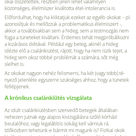
okai összetettek, részben jelen lehet valamilyen
közönséges, élelmi­szer kiváltotta étel-intolerancia is.
Előfordulhat, hogy ha kiik­tatjuk ezeket az egyéb okokat – pl.
azonosítjuk és mellőzzük a problematikus élelmiszert -,
akkor a továbbiakban sem a hi­deg, sem a testmozgás nem
fogja a tüneteket kiváltani. Érde­mes tehát megpróbálkozni
a kizárásos diétával. Például egy beteg, akinél a hideg
idézte elő a csalánkiütést, rá­jött, hogy ha nem iszik tejet, a
hideg sem okoz többé problémát a számára, sőt még
síelhet is.
Az okokat nagyon nehéz felismerni, ha két (vagy több) té­
nyező jelenléte egyszerre szükséges ahhoz, hogy a tünetek
fel­lépjenek.
A krónikus csalánkiütés vizsgálata
Az idült csalánkiütésben szenvedő betegek általában
nehezen jutnak egy alapos kivizsgálásra szóló kórházi
beutalóhoz, vagy legalábbis sokáig kell várniuk rá.
Időközben tehetünk-e bármit mi magunk is? Fizikai okok