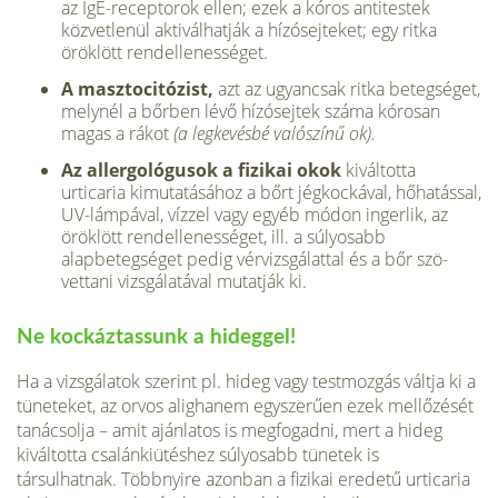
az IgE-receptorok ellen; ezek a kóros antitestek
közvetlenül ak­tiválhatják a hízósejteket; egy ritka
öröklött rendellenességet.
A masztocitózist,
azt az ugyancsak ritka betegséget,
mely­nél a bőrben lévő hízósejtek száma kórosan
magas a rákot
(a legkevésbé valószínű ok).
Az allergológusok a fizikai okok
kiváltotta
urticaria kimuta­tásához a bőrt jégkockával, hőhatással,
UV-lámpával, vízzel vagy egyéb módon ingerlik, az
öröklött rendellenességet, ill. a súlyosabb
alapbetegséget pedig vérvizsgálattal és a bőr szö­
vettani vizsgálatával mutatják ki.
Ne kockáztassunk a hideggel!
Ha a vizsgálatok szerint pl. hideg vagy testmozgás váltja ki a
tüneteket, az orvos alighanem egyszerűen ezek mellőzését
tanácsolja – amit ajánlatos is megfogadni, mert a hideg
kivál­totta csalánkiütéshez súlyosabb tünetek is
társulhatnak. Többnyire azonban a fizikai eredetű urticaria