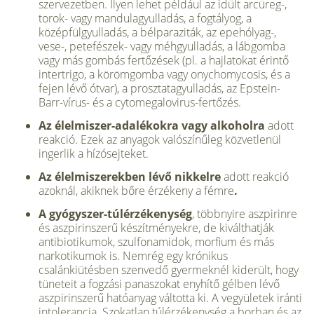
szervezetben. Ilyen lehet például az idült arcüreg-,
torok- vagy mandu­lagyulladás, a fogtályog, a
középfülgyulladás, a bélparazi­ták, az epehólyag-,
vese-, petefészek- vagy méhgyulladás, a lábgomba
vagy más gombás fertőzések (pl. a hajlatokat érintő
intertrigo, a körömgomba vagy onychomycosis, és a
fejen lévő ótvar), a prosztatagyulladás, az Epstein-
Barr-vírus- és a cytomegalovirus-fertőzés.
Az élelmiszer-adalékokra vagy alkoholra
adott
reakció. Ezek az anyagok valószínűleg közvetlenül
ingerlik a hízósejteket.
Az élelmiszerekben lévő nikkelre
adott reak­ció
azoknál, akiknek bőre érzékeny a fémre
.
A gyógyszer-túlérzékenység
, többnyire asz­pirinre
és aszpirinszerű készítményekre, de kiválthatják
antibiotikumok, szulfonamidok, morfium és más
narkotikumok is. Nemrég egy krónikus
csalánkiütésben szenvedő gyermeknél kiderült, hogy
tüneteit a fogzási panaszokat enyhítő gélben lévő
aszpirinszerű hatóanyag váltotta ki. A vegyületek iránti
intolerancia. Szokatlan túlérzékenység a borban és az