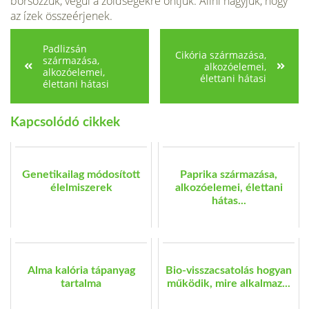
borsozzuk, végül a zöldségekre öntjük. Állni hagyjuk, hogy
az ízek összeérjenek.
Padlizsán
Cikória származása,
származása,
alkozóelemei,
alkozóelemei,
élettani hátasi
élettani hátasi
Kapcsolódó cikkek
Genetikailag módosított
Paprika származása,
élelmiszerek
alkozóelemei, élettani
hátas...
Alma kalória tápanyag
Bio-visszacsatolás hogyan
tartalma
működik, mire alkalmaz...