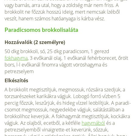
vagy barnás, arra utal, hogy a zöldség már nem friss. A
brokkolit ne főzzük hosszú ideig, mert nemcsak ízéből
veszít, hanem számos hatóanyaga is kárba vész.
Paradicsomos brokkolisaláta
Hozzávalók (2 személyre)
50 dkg brokkoli, só, 25 dkg paradicsom, 1 gerezd
fokhagyma
, 3 evőkanál olaj, 1 evőkanál fehérborecet, őrölt
bors, l-l evőkanál finomra vágott vöröshagyma és
petrezselyem
Elkészítés
A brokkolit megtisztítjuk, megmossuk, rózsá­ira szedjük, a
torzsarészeket karikákra vág­juk. Lobogó forró vízben 5
percig főzzük, leszűrjük, és hideg vízzel leöblítjük. A paradi­
csomot megmossuk, negyedekbe vágjuk, sa­látástálban a
brokkolihoz keverjük. A fok­hagymát megtisztítjuk, kockákra
vágjuk. Az olajból, ecetből, a kétféle
hagymából
és a
petrezselyemből vinaigrette-et keverünk, sóz­zuk,