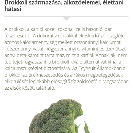
Brokkoli származása, alkozóelemei, élettani
hátasi
A brokkoli a karfiol közeli rokona, íze is hasonló, bár
fűszeresebb. A dekoratív rózsákkal ékeskedő’ zöldségféle
azonos kalóriamennyiség mellett ötször annyi kalciumot,
kétszer annyi vasat, négyszer annyi C-vitamint és tizenötször
annyi béta-karotint tartalmaz, mint a karfiol. Annak, aki nem
tud tejet fogyasztani, a brokkoli kiváló alternatívát kínál a
kal­ciumszükséglet biztosítására. Az Egyesült Államokban a
brokkoli az érelmeszesedés és a rákos megbetegedések
elkerülését leginkább elősegítő tíz zöldségféle rangsorában
az elsők között található.