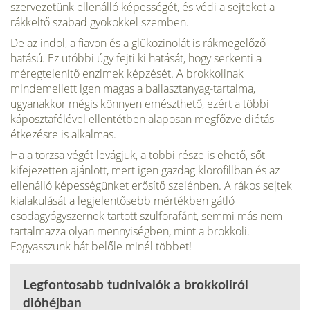
szervezetünk ellenálló képességét, és védi a sejteket a
rákkeltő szabad gyökökkel szemben.
De az indol, a fiavon és a glükozinolát is rákmegelőző
hatású. Ez utóbbi úgy fejti ki hatását, hogy serkenti a
méregtelenítő enzimek képzését. A brokkolinak
mindemellett igen ma­gas a ballasztanyag-tartalma,
ugyanakkor mégis könnyen emészthető, ezért a többi
káposztafélével ellentétben ala­posan megfőzve diétás
étkezésre is alkalmas.
Ha a torzsa végét levágjuk, a többi része is ehető, sőt
kifejezetten ajánlott, mert igen gazdag klorofillban és az
ellenálló ké­pességünket erősítő szelénben. A rákos sejtek
kialakulá­sát a legjelentősebb mértékben gátló
csodagyógyszernek tartott szulforafánt, semmi más nem
tartalmazza olyan mennyiségben, mint a brokkoli.
Fogyasszunk hát belőle minél többet!
Legfontosabb tudnivalók a brokkoliról
dióhéjban