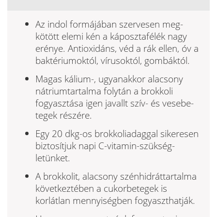
Az indol formájában szervesen meg­
kötött elemi kén a káposztafélék nagy
erénye. Antioxidáns, véd a rák ellen, óv a
baktériumoktól, vírusoktól, gom­báktól.
Magas kálium-, ugyanakkor alacsony
nátriumtartalma folytán a brokkoli
fogyasztása igen javallt szív- és vesebe­
tegek részére.
Egy 20 dkg-os brokkoliadaggal sikere­sen
biztosítjuk napi C-vitamin-szükség­
letünket.
A brokkolit, alacsony szénhidráttartal­ma
következtében a cukorbetegek is
korlátlan mennyiségben fogyaszthatják.