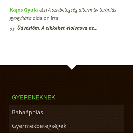
Kajos Gyula
a(z)
A szívbetegség alternatív terápiás
gyógyítása
oldalon írta:
Üdvözlöm. A cikkeket elolvasva az…
GYEREKEKNEK
Babaápolás
Gyermekbetegségek