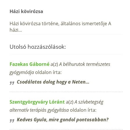
Házi kövirózsa
Házi kövirózsa történe, általános ismertetője A
házi…
Utolsó hozzászólások:
Fazekas Gáborné
a(z)
A bélhurutok természetes
gyógymódja
oldalon írta:
Csodálatos dolog hogy a Neten…
Szentgyörgyváry Lóránt
a(z)
A szívbetegség
alternatív terápiás gyógyítása
oldalon írta:
Kedves Gyula, mire gondol pontosabban?