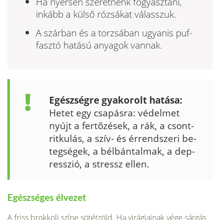
Ha nyersen szeretnénk fogyasztani,
inkább a külső rózsákat válasszuk.
A szárban és a torzsában ugyanis puf­
fasztó hatású anyagok vannak.
Egészségre gyakorolt hatása:
Hetet egy csapásra: védelmet
nyújt a fertőzések, a rák, a csont­
ritkulás, a szív- és érrendszeri be­
tegségek, a bélbántalmak, a dep­
resszió, a stressz ellen.
Egészséges élvezet
A friss brokkoli színe sötétzöld. Ha virágjai­nak vége sárgás