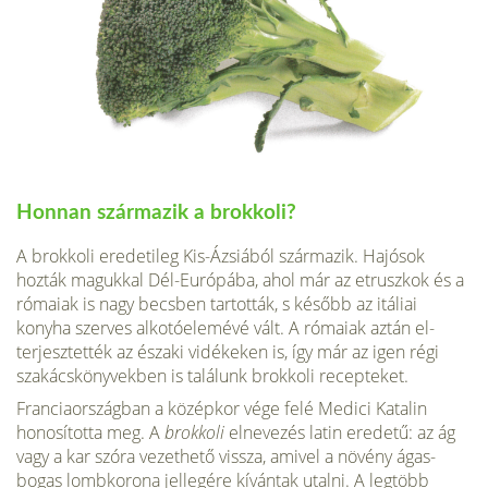
Honnan származik a brokkoli?
A brokkoli eredetileg Kis-Ázsiából származik. Hajósok
hozták magukkal Dél-Európába, ahol már az etruszkok és a
rómaiak is nagy becsben tartották, s később az itáliai
konyha szerves alkotóelemévé vált. A rómaiak aztán el­
terjesztették az északi vidékeken is, így már az igen régi
szakácskönyvekben is találunk brokkoli recepteket.
Fran­ciaországban a középkor vége felé Medici Katalin
honosí­totta meg. A
brokkoli
elnevezés latin eredetű: az ág
vagy a kar szóra vezethető vissza, amivel a növény ágas-
bogas lombkorona jellegére kívántak utalni. A legtöbb