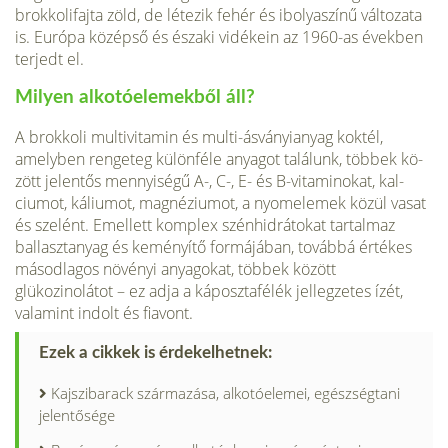
brokkoli­fajta zöld, de létezik fehér és ibolyaszínű változata
is. Európa középső és északi vidékein az 1960-as években
terjedt el.
Milyen alkotóelemekből áll?
A brokkoli multivitamin és multi-ásványianyag koktél,
amelyben rengeteg különféle anyagot találunk, többek kö­
zött jelentős mennyiségű A-, C-, E- és B-vitaminokat, kal­
ciumot, káliumot, magnéziumot, a nyomelemek közül va­sat
és szelént. Emellett komplex szénhidrátokat tartalmaz
ballasztanyag és keményítő formájában, továbbá értékes
másodlagos növényi anyagokat, többek között
glükozinolátot – ez adja a káposztafélék jellegzetes ízét,
valamint indolt és fiavont.
Ezek a cikkek is érdekelhetnek:
Kajszibarack származása, alkotóelemei, egészségtani
jelentősége