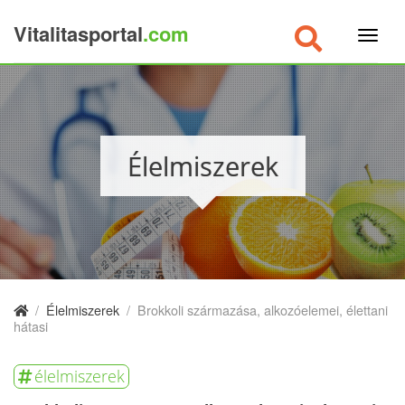
Vitalitasportal
.com
×
Élelmiszerek
/
Élelmiszerek
/
Brokkoli származása, alkozóelemei, élettani
hátasi
élelmiszerek