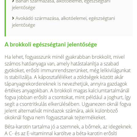
Banán származása, alkotóelemei, egészségtani
jelentősége
Avokádó származása, alkotóelemei, egészségtani
jelentősége
A brokkoli egészségtani jelentősége
Ha lehet, fogyasszunk minél gyakrabban brokkolit, mivel
számos hatóanyaga van, amely hatástalanítja a szabad
gyököket, erősíti immunrendszerünket, még lelkivilágun­kat
is stabilizálja. A káposztaféléket a zöldségek között akár
tápanyagrekordereknek is nevezhetjük, annyira gaz­dagok
értékes anyagokban. A brokkoli magas kalciumtar­talmánál
fogva jobban erősíti a csontokat, mint például a joghurt, így
segít a csontritkulás elkerülésében. Ugyan­ezen oknál fogva
jelent alternatívát mindazok számára, akik különböző
okoknál fogva nem fogyasztanak tejter­mékeket.
Béta-karotin tartalma jó a szemnek, a bőrnek, az idegeknek.
A C- és az E-vitaminnal karöltve a béta-ka­rotin erősíti