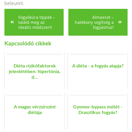
beleunni.
Fogyókúra tippek –
Almaecet –
találd meg az
hatékony segítség a
ideális módszert!
fogyáshoz!
Kapcsolódó cikkek
Diéta rizikófaktorok
A diéta - a fogyás alapja?
jelenlétében: hipertónia,
d...
A magas vérzsírszint
Gyomor-bypass műtét -
diétája
Drasztikus fogyás?