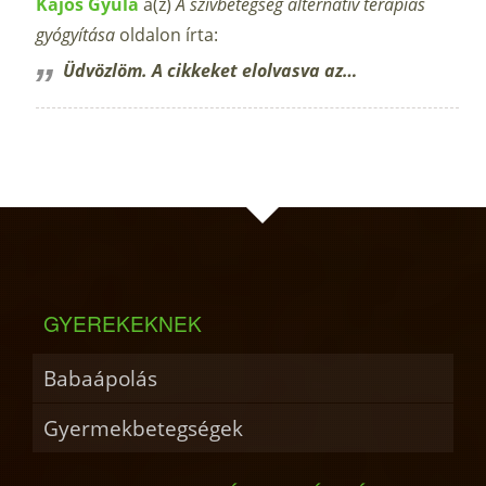
Kajos Gyula
a(z)
A szívbetegség alternatív terápiás
gyógyítása
oldalon írta:
Üdvözlöm. A cikkeket elolvasva az…
GYEREKEKNEK
Babaápolás
Gyermekbetegségek