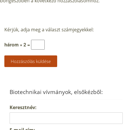
böngészőben a következő hozzászólásomhoz.
Kérjük, adja meg a választ számjegyekkel:
három × 2 =
Biotechnikai vívmányok, elsőkézből:
Keresztnév:
E-mail cím: