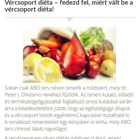
Vércsoport diéta – fedezd fel, miért vált be a
vércsoport diéta!
Sokan csak ABO terv néven ismerik a módszert, mely dr.
Peter J. D’Adamo nevéhez fűződik. Az ismert kutató, előadó
és természetgyógyászattal foglalkozó orvos kutatásai során
arra a következtetésre jutott, hogy az egészségügyi állapot
és a vércsoport között egyértelmű kapcsolat mutatható ki.
A vonatkozó ismereteket egy könyvben is leírta, mely ABO
terv címmel látott napvilágot.
A rendszerre egy olyan diétás módszer is épül, amely