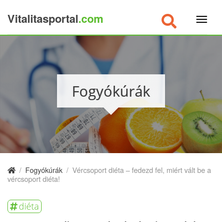
Vitalitasportal
.com
×
Fogyókúrák
/
Fogyókúrák
/
Vércsoport diéta – fedezd fel, miért vált be a
vércsoport diéta!
diéta