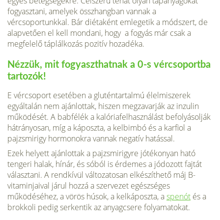
egyes betegségekre. Célszerű tehát olyan tápanyagokat
fogyasztani, amelyek összhangban vannak a
vércsoportunkkal. Bár diétaként emlegetik a módszert, de
alapvetően el kell mondani, hogy a fogyás már csak a
megfelelő táplálkozás pozitív hozadéka.
Nézzük, mit fogyaszthatnak a 0-s vércsoportba
tartozók!
E vércsoport esetében a gluténtartalmú élelmiszerek
egyáltalán nem ajánlottak, hiszen megzavarják az inzulin
működését. A babfélék a kalóriafelhasználást befolyásolják
hátrányosan, míg a káposzta, a kelbimbó és a karfiol a
pajzsmirigy hormonokra vannak negatív hatással.
Ezek helyett ajánlottak a pajzsmirigyre jótékonyan ható
tengeri halak, hínár, és sóból is érdemes a jódozott fajtát
választani. A rendkívül változatosan elkészíthető máj B-
vitaminjaival járul hozzá a szervezet egészséges
működéséhez, a vörös húsok, a kelkáposzta, a
spenót
és a
brokkoli pedig serkentik az anyagcsere folyamatokat.