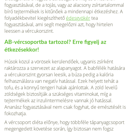
fogyasztásával, de a tojás, vagy az alacsony zsírtartalommal
bíró tejtermékek is kitűnőek a mindennapi étkezéshez. A
folyadékbevitel kiegészíthető
édesgyökér
tea
fogyasztásával, ami segít megelőzni azt, hogy hirtelen
leessen a vércukorszint.
AB-vércsoportba tartozol? Erre figyelj az
étkezésekkor!
Húsok közül a vörösek kerülendőek, ugyanis zsírként
raktározza a szervezet az alapanyagot. A babfélék hatására
a vércukorszint gyorsan leesik, a búza pedig a kalória
felhasználásra van negatív hatással. Ezek helyett tehát a
tofu, és a könnyű tengeri halak ajánlottak. A zöld levelű
zöldségek biztosítják a szükséges vitaminokat, míg a
tejtermékek az inzulintermelésre vannak jó hatással.
Ananász fogyasztásával nem csak fogyhat, de emésztését is
fokozhatja.
A vércsoport diéta előnye, hogy többféle tápanyagcsoport
megengedett követése során, így biztosan nem fogsz