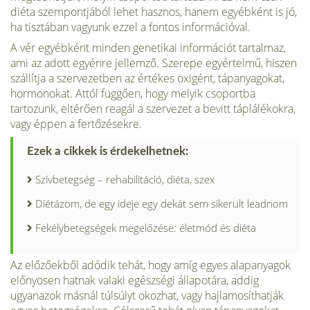
diéta szempontjából lehet hasznos, hanem egyébként is jó,
ha tisztában vagyunk ezzel a fontos információval.
A vér egyébként minden genetikai információt tartalmaz,
ami az adott egyénre jellemző. Szerepe egyértelmű, hiszen
szállítja a szervezetben az értékes oxigént, tápanyagokat,
hormonokat. Attól függően, hogy melyik csoportba
tartozunk, eltérően reagál a szervezet a bevitt táplálékokra,
vagy éppen a fertőzésekre.
Ezek a cikkek is érdekelhetnek:
Szívbetegség – rehabilitáció, diéta, szex
Diétázom, de egy ideje egy dekát sem sikerült leadnom
Fekélybetegségek megelőzése: életmód és diéta
Az előzőekből adódik tehát, hogy amíg egyes alapanyagok
előnyösen hatnak valaki egészségi állapotára, addig
ugyanazok másnál túlsúlyt okozhat, vagy hajlamosíthatják