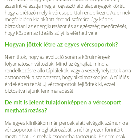
aszerint választja meg a fogyasztható alapanyagok körét,
hogy a diétázó melyik vércsoporttal rendelkezik. Az ennek
megfelelően kialakított étrend számára úgy képes
biztosítani az energikusságot és az egészség megőrzését,
hogy közben az ideális súlyt is elérheti vele.
Hogyan jöttek létre az egyes vércsoportok?
Nem titok, hogy az evolúció során a körülmények
folyamatosan változtak. Mind az éghajlat, mind a
rendelkezésre álló táplálékok, vagy a veszélyhelyzetek arra
ösztönözték a szervezetet, hogy alkalmazkodjon. A túlélés
érdekében tehát új vércsoportok fejlődtek ki, ezzel
biztosítva fajunk fennmaradását.
De mit is jelent tulajdonképpen a vércsoport
meghatározása?
Ma egyes klinikákon már percek alatt elvégzik számunkra
vércsoportunk meghatározását, s néhány ezer forintért
megtudhatjuk, melyik csoportba tartozunk. Ez nem csak