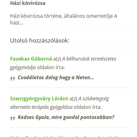
Házi kövirózsa
Házi kövirózsa történe, általános ismertetője A
házi…
Utolsó hozzászólások:
Fazekas Gáborné
a(z)
A bélhurutok természetes
gyógymódja
oldalon írta:
Csodálatos dolog hogy a Neten…
Szentgyörgyváry Lóránt
a(z)
A szívbetegség
alternatív terápiás gyógyítása
oldalon írta:
Kedves Gyula, mire gondol pontosabban?