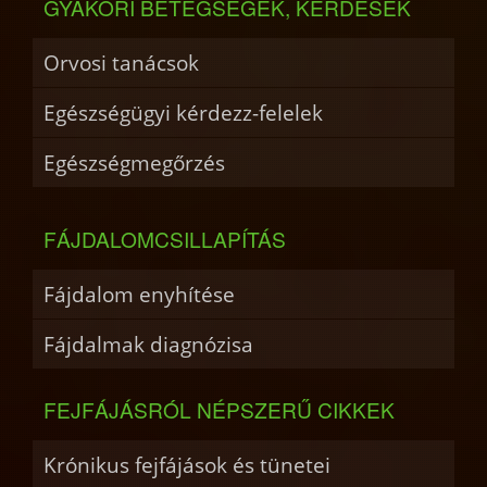
GYAKORI BETEGSÉGEK, KÉRDÉSEK
Orvosi tanácsok
Egészségügyi kérdezz-felelek
Egészségmegőrzés
FÁJDALOMCSILLAPÍTÁS
Fájdalom enyhítése
Fájdalmak diagnózisa
FEJFÁJÁSRÓL NÉPSZERŰ CIKKEK
Krónikus fejfájások és tünetei