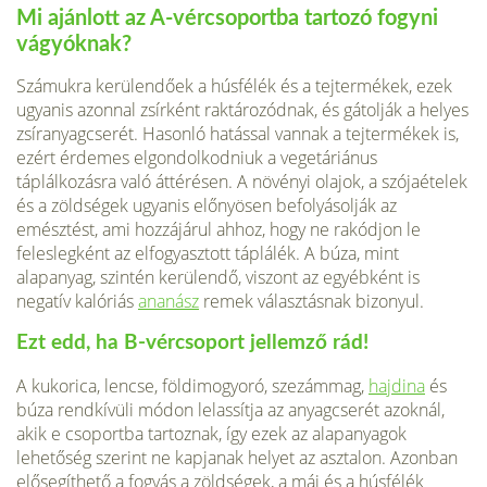
Mi ajánlott az A-vércsoportba tartozó fogyni
vágyóknak?
Számukra kerülendőek a húsfélék és a tejtermékek, ezek
ugyanis azonnal zsírként raktározódnak, és gátolják a helyes
zsíranyagcserét. Hasonló hatással vannak a tejtermékek is,
ezért érdemes elgondolkodniuk a vegetáriánus
táplálkozásra való áttérésen. A növényi olajok, a szójaételek
és a zöldségek ugyanis előnyösen befolyásolják az
emésztést, ami hozzájárul ahhoz, hogy ne rakódjon le
feleslegként az elfogyasztott táplálék. A búza, mint
alapanyag, szintén kerülendő, viszont az egyébként is
negatív kalóriás
ananász
remek választásnak bizonyul.
Ezt edd, ha B-vércsoport jellemző rád!
A kukorica, lencse, földimogyoró, szezámmag,
hajdina
és
búza rendkívüli módon lelassítja az anyagcserét azoknál,
akik e csoportba tartoznak, így ezek az alapanyagok
lehetőség szerint ne kapjanak helyet az asztalon. Azonban
elősegíthető a fogyás a zöldségek, a máj és a húsfélék