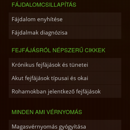
FÁJDALOMCSILLAPÍTÁS
Fájdalom enyhítése
Fájdalmak diagnózisa
FEJFÁJÁSRÓL NÉPSZERŰ CIKKEK
Krónikus fejfájások és tünetei
Akut fejfájások típusai és okai
Rohamokban jelentkező fejfájások
MINDEN AMI VÉRNYOMÁS
Magasvérnyomás gyógyítása