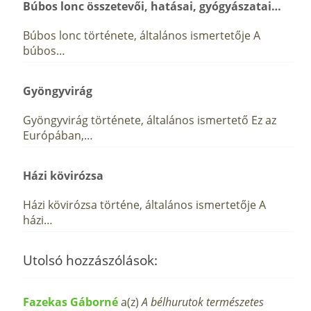
Búbos lonc összetevői, hatásai, gyógyászatai…
Búbos lonc története, általános ismertetője A
búbos…
Gyöngyvirág
Gyöngyvirág története, általános ismertető Ez az
Európában,…
Házi kövirózsa
Házi kövirózsa történe, általános ismertetője A
házi…
Utolsó hozzászólások:
Fazekas Gáborné
a(z)
A bélhurutok természetes