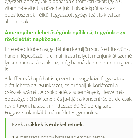
egyszerűen tegyünk a pohárba citromkarikákat; így a C-
vitamin-bevitelt is növelhet­jük. Folyadékpótlásra az
édesítő­szerek nélkül fogyasztott gyógy-teák is kiválóan
alkalmasak.
Amennyiben lehetőségünk nyílik rá, tegyünk egy
rövid sétát napközben.
Erre ebédidőben vagy délután kerüljön sor. Ne liftez­zünk,
hanem lépcsőzzünk, e-mail írása helyett menjünk át szemé­
lyesen munkatársunkhoz, még ha másik emeleten dolgozik
is.
A koffein vízhajtó hatású, ezért tea vagy kávé fogyasztása
előtt lehetőleg igyunk vizet, és próbál­juk korlátozni a
csészék számát. A csokoládé, a sütemények, illetve más
édességek élénkítenek, és javítják a koncentrációt, de csak
rövid távon: hatásuk mindössze 30-60 percig tart.
Fogyasszunk inkább némi ízletes gyümölcsöt.
Ezek a cikkek is érdekelhetnek:
A masszázs pozitív hatásai az emberi testre