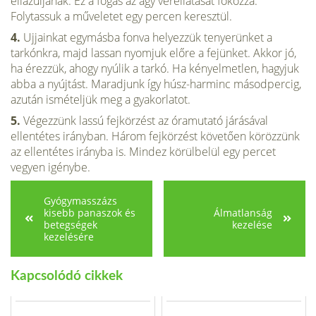
ellazuljanak. Ez a fogás az agy vérellátását fokozza.
Folytassuk a műveletet egy percen keresztül.
4.
Ujjainkat egymásba fonva helyez­zük tenyerünket a
tarkónkra, majd lassan nyomjuk előre a fejünket. Akkor jó,
ha érezzük, ahogy nyúlik a tarkó. Ha kényelmetlen, hagyjuk
abba a nyújtást. Maradjunk így húsz­-harminc másodpercig,
azután ismé­teljük meg a gyakorlatot.
5.
Végezzünk lassú fejkörzést az óra­mutató járásával
ellentétes irányban. Három fejkörzést követően köröz­zünk
az ellentétes irányba is. Mindez körülbelül egy percet
vegyen igénybe.
Gyógymasszázs
kisebb panaszok és
Álmatlanság
betegségek
kezelése
kezelésére
Kapcsolódó cikkek