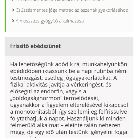
Csúszásmentes jóga matrac az ászanák gyakorlásához
A masszázs gyógyító alkalmazása
Frissítő ebédszünet
Ha lehetőségünk adódik rá, munka­helyünkön
ebédidőben iktassunk be a napi rutinba némi
testmozgást, esetleg jógagyakorlatokat. A
fizikai aktivitás javítja a vérkeringést, és
elősegíti az endorfin, vagyis a
„boldogsághormon” termelődését,
ugyanakkor a figyelem elterelésével kikapcsol
a monotonitás­ból, így szellemileg felfrissülve
folytat­hatjuk a napot. Használjunk ki minden
felmerülő alkalmat – eleinte talán nehezen
megy, de egy idő után testünk igényelni fogja