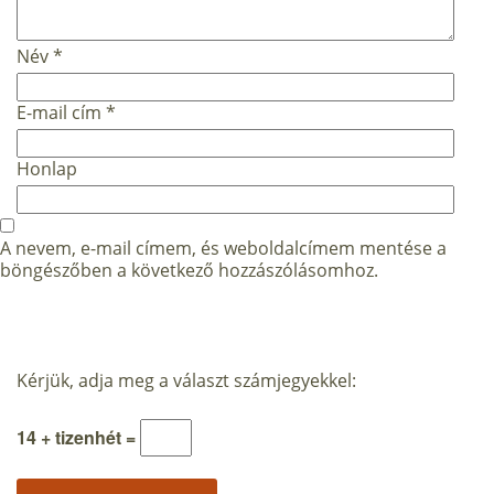
Név
*
E-mail cím
*
Honlap
A nevem, e-mail címem, és weboldalcímem mentése a
böngészőben a következő hozzászólásomhoz.
Kérjük, adja meg a választ számjegyekkel:
14 + tizenhét =