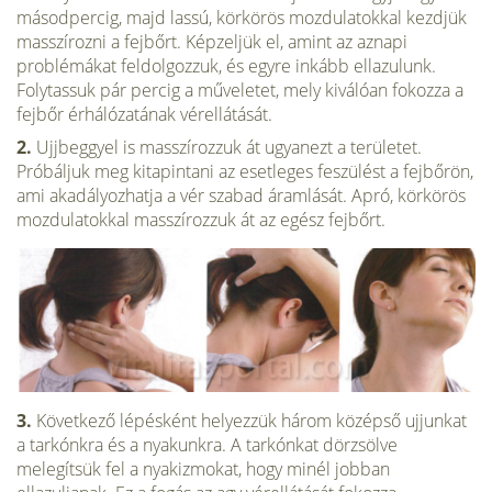
másodpercig, majd lassú, körkörös mozdulatokkal kezdjük
masszírozni a fejbőrt. Képzeljük el, amint az aznapi
problémákat feldolgozzuk, és egyre inkább ellazulunk.
Folytassuk pár percig a műveletet, mely kiválóan fokozza a
fejbőr érhálózatának vérellátását.
2.
Ujjbeggyel is masszírozzuk át ugyanezt a területet.
Próbáljuk meg kitapin­tani az esetleges feszülést a fejbőrön,
ami akadályozhatja a vér szabad áram­lását. Apró, körkörös
mozdulatokkal masszírozzuk át az egész fejbőrt.
3.
Következő lépésként helyezzük három középső ujjunkat
a tarkónkra és a nyakunkra. A tarkónkat dör­zsölve
melegítsük fel a nyakizmokat, hogy minél jobban