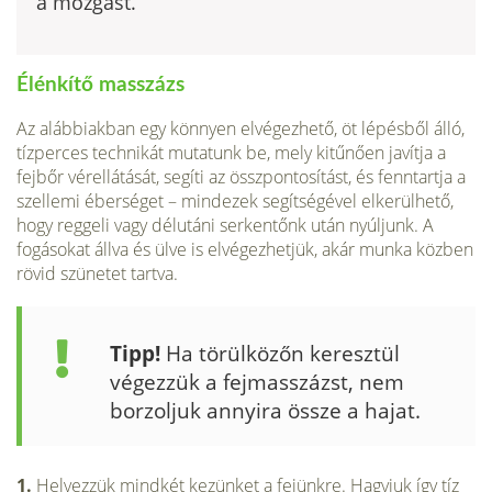
a mozgást.
Élénkítő masszázs
Az alábbiakban egy könnyen elvégezhető, öt lépésből álló,
tízperces technikát mutatunk be, mely kitűnően javítja a
fejbőr vér­ellátását, segíti az összpontosítást, és fenntartja a
szellemi éberséget – mindezek segítségével elkerül­hető,
hogy reggeli vagy délutáni serkentőnk után nyúljunk. A
fogásokat állva és ülve is elvégezhetjük, akár munka közben
rövid szünetet tartva.
Tipp!
Ha törülközőn keresztül
végezzük a fejmasszázst, nem
borzoljuk annyira össze a hajat.
1.
Helyezzük mindkét kezünket a fejünkre. Hagyjuk így tíz