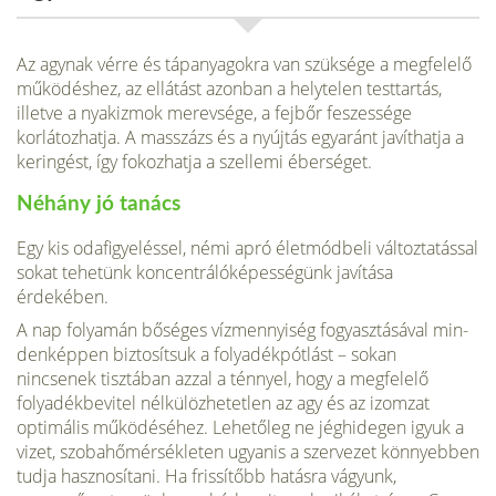
Az agynak vérre és tápanyagokra van szüksége a megfelelő
működéshez, az ellátást azonban a helytelen testtartás,
illetve a nyakizmok merevsége, a fejbőr feszessége
korlátozhatja. A masszázs és a nyújtás egyaránt javíthat­ja a
keringést, így fokozhatja a szellemi éberséget.
Néhány jó tanács
Egy kis odafigyeléssel, némi apró életmódbeli változtatással
sokat tehetünk koncentrálóképességünk javítása
érdekében.
A nap folyamán bőséges vízmennyiség fogyasztásával min­
denképpen biztosítsuk a folyadék­pótlást – sokan
nincsenek tisztá­ban azzal a ténnyel, hogy a megfelelő
folyadékbevitel nélkü­lözhetetlen az agy és az izomzat
optimális működéséhez. Lehető­leg ne jéghidegen igyuk a
vizet, szobahőmérsékleten ugyanis a szervezet könnyebben
tudja hasznosítani. Ha frissítőbb hatásra vágyunk,