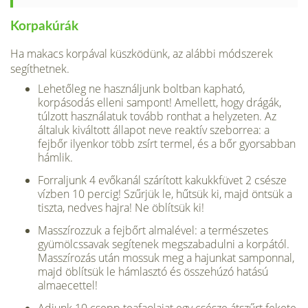
Korpakúrák
Ha makacs korpával küszködünk, az alábbi módszerek
segíthetnek.
Lehetőleg ne használjunk boltban kapható,
korpásodás elleni sampont! Amellett, hogy drágák,
túlzott használatuk tovább ronthat a helyzeten. Az
általuk kiváltott állapot neve reaktív szeborrea: a
fejbőr ilyenkor több zsírt termel, és a bőr gyorsabban
hámlik.
Forraljunk 4 evőkanál szárított kakukkfüvet 2 csésze
vízben 10 percig! Szűrjük le, hűtsük ki, majd öntsük a
tiszta, nedves hajra! Ne öblítsük ki!
Masszírozzuk a fejbőrt almalével: a természetes
gyümölcssavak segítenek megszabadulni a korpától.
Masszírozás után mossuk meg a hajunkat samponnal,
majd öblítsük le hámlasztó és összehúzó hatású
almaecettel!