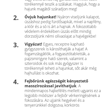
törékennyé teszik a szálakat. Hagyjuk, hogy a
hajunk magától száradjon meg!
Óvjuk hajunkat!
Nyáron viseljünk kalapot,
úszáshoz pedig fürdősapkát, mivel a napfény,
a klór és a só is árt a hajnak. A fokozottabb
védelem érdekében úszás előtt mindig
dörzsöljünk némi olívaolajat a hajvégekbe!
Vigyázat!
Egyes, receptre kapható
gyógyszerek is károsíthatják a hajat! A
fogamzásgátlók, a fogyasztótabletták, a
pajzsmirigyre ható szerek, valamint a
szteroidok és sok más gyógyszer is
törékennyé teheti a hajunkat, sőt akár még
hajhullást is okozhat.
Fejbőrünk egészségét kényeztető
masszírozással javíthatjuk
. A
mindennapos hajkefélés mellett ugyanis ez a
legjobb módszer a fejbőr vérkeringésének a
fokozására. Az ujjaink hegyével és a
tenyerünkkel dolgozva, körkörös