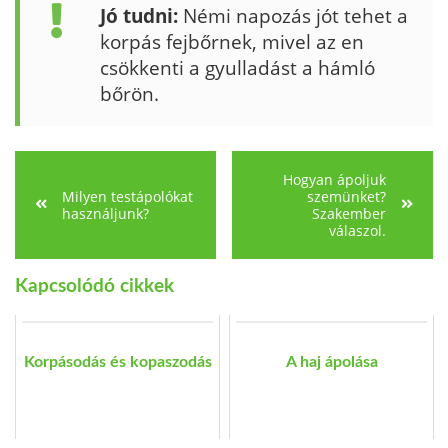
Jó tudni:
Némi napozás jót tehet a
korpás fejbőrnek, mivel az en
csökkenti a gyulladást a hámló
bőrön.
Hogyan ápoljuk
Milyen testápolókat
szemünket?
használjunk?
Szakember
válaszol.
Kapcsolódó cikkek
Korpásodás és kopaszodás
A haj ápolása