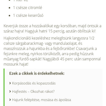
1 csésze citromlé
1 csésze keserűsó
Keverjük össze a hozzávalókat egy korsóban, majd öntsük a
száraz hajra! Hagyjuk hatni 15 percig, azután öblítsük ki!
Hajkondicionáló kezeléshez melegítsünk langyosra 1/2
csésze sárgabarackmag- vagy mandulaolajat, és
masszírozzuk a hajunkba és a fejbőrünkbe! Csavarjunk a
fejünkre meleg, nyirkos törülközőt, arra pedig húzzunk
műanyag fürdő-sapkát! Nagyjából 45 perc után samponnal
mossunk hajat!
Ezek a cikkek is érdekelhetnek:
Korpásodás és kopaszodás
Hajfestés – Okozhat rákot?
Hajunk felépítése, mosása és ápolása