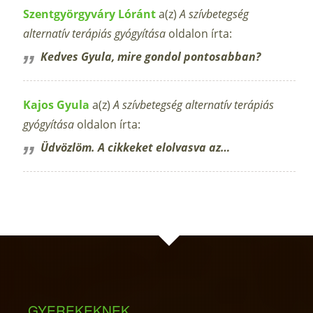
Szentgyörgyváry Lóránt
a(z)
A szívbetegség
alternatív terápiás gyógyítása
oldalon írta:
Kedves Gyula, mire gondol pontosabban?
Kajos Gyula
a(z)
A szívbetegség alternatív terápiás
gyógyítása
oldalon írta:
Üdvözlöm. A cikkeket elolvasva az…
GYEREKEKNEK