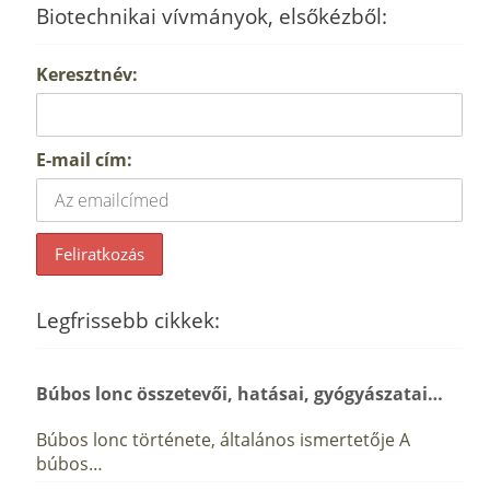
Biotechnikai vívmányok, elsőkézből:
Keresztnév:
E-mail cím:
Legfrissebb cikkek:
Búbos lonc összetevői, hatásai, gyógyászatai…
Búbos lonc története, általános ismertetője A
búbos…