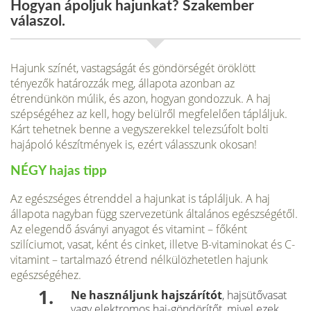
Hogyan ápoljuk hajunkat? Szakember
válaszol.
Hajunk színét, vastagságát és göndörségét öröklött
tényezők határozzák meg, állapota azonban az
étrendünkön múlik, és azon, hogyan gondozzuk. A haj
szépségéhez az kell, hogy belülről megfelelően tápláljuk.
Kárt tehetnek benne a vegyszerekkel telezsúfolt bolti
hajápoló készítmények is, ezért válasszunk okosan!
NÉGY hajas tipp
Az egészséges étrenddel a hajunkat is tápláljuk. A haj
állapota nagyban függ szervezetünk általános egészségétől.
Az elegendő ásványi anyagot és vitamint – főként
szilíciumot, vasat, ként és cinket, illetve B-vitaminokat és C-
vitamint – tartalmazó étrend nélkülözhetetlen hajunk
egészségéhez.
Ne használjunk hajszárítót
, hajsütővasat
vagy elektromos haj-göndörítőt, mivel ezek