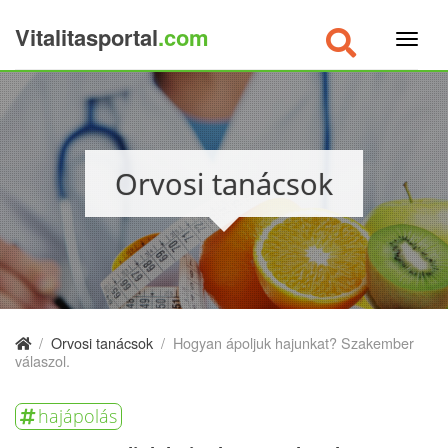
Vitalitasportal
.com
×
Orvosi tanácsok
/
Orvosi tanácsok
/
Hogyan ápoljuk hajunkat? Szakember
válaszol.
hajápolás