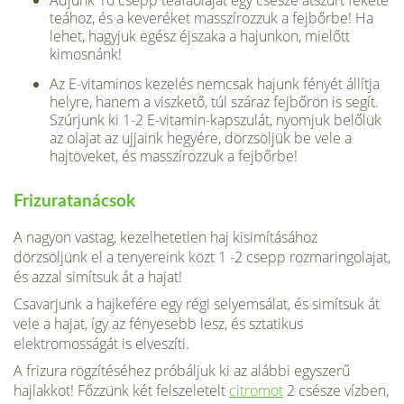
Adjunk 10 csepp teafaolajat egy csésze átszűrt fekete
teához, és a keveréket masszírozzuk a fejbőrbe! Ha
lehet, hagyjuk egész éjszaka a hajunkon, mielőtt
kimosnánk!
Az E-vitaminos kezelés nemcsak hajunk fényét állítja
helyre, hanem a viszkető, túl száraz fejbőrön is segít.
Szúrjunk ki 1-2 E-vitamin-kapszulát, nyomjuk belőlük
az olajat az ujjaink hegyére, dörzsöljük be vele a
hajtöveket, és masszírozzuk a fejbőrbe!
Frizuratanácsok
A nagyon vastag, kezelhetetlen haj kisimításához
dörzsöljünk el a tenyereink közt 1 -2 csepp rozmaringolajat,
és azzal simítsuk át a hajat!
Csavarjunk a hajkefére egy régi selyemsálat, és simítsuk át
vele a hajat, így az fényesebb lesz, és sztatikus
elektromosságát is elveszíti.
A frizura rögzítéséhez próbáljuk ki az alábbi egyszerű
hajlakkot! Főzzünk két felszeletelt
citromot
2 csésze vízben,