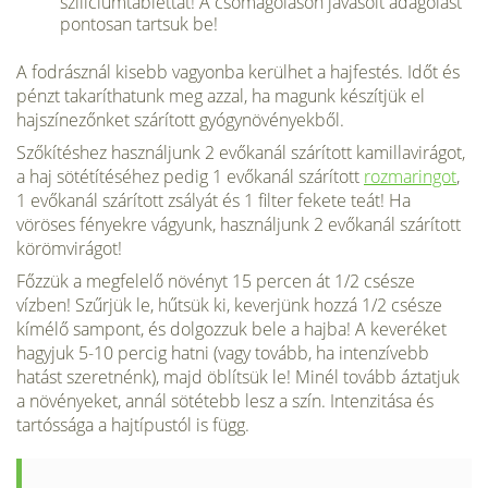
szilíciumtablettát! A csomagoláson javasolt adagolást
pontosan tartsuk be!
A fodrásznál kisebb vagyonba kerülhet a hajfestés. Időt és
pénzt takaríthatunk meg azzal, ha magunk készítjük el
hajszínezőnket szárított gyógynövényekből.
Szőkítéshez használjunk 2 evőkanál szárított kamillavirágot,
a haj sötétítéséhez pedig 1 evőkanál szárított
rozmaringot
,
1 evőkanál szárított zsályát és 1 filter fekete teát! Ha
vöröses fényekre vágyunk, használjunk 2 evőkanál szárított
körömvirágot!
Főzzük a megfelelő növényt 15 percen át 1/2 csésze
vízben! Szűrjük le, hűtsük ki, keverjünk hozzá 1/2 csésze
kímélő sampont, és dolgozzuk bele a hajba! A keveréket
hagyjuk 5-10 percig hatni (vagy tovább, ha intenzívebb
hatást szeretnénk), majd öblítsük le! Minél tovább áztatjuk
a növényeket, annál sötétebb lesz a szín. Intenzitása és
tartóssága a hajtípustól is függ.