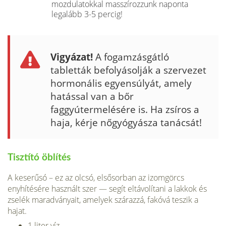
mozdulatokkal masszírozzunk naponta
legalább 3-5 percig!
Vigyázat!
A fogamzásgátló
tabletták befolyásolják a szervezet
hormonális egyensúlyát, amely
hatással van a bőr
faggyútermelésére is. Ha zsíros a
haja, kérje nőgyógyásza tanácsát!
Tisztító öblítés
A keserűsó – ez az olcsó, elsősorban az izomgörcs
enyhítésére használt szer — segít eltávolítani a lakkok és
zselék maradványait, amelyek szárazzá, fakóvá teszik a
hajat.
1 liter víz