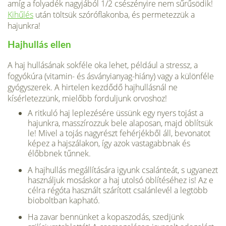
amíg a folyadék nagyjából 1/2 csészényire nem sűrűsödik!
Kihűlés
után töltsük szóróflakonba, és permetezzük a
hajunkra!
Hajhullás ellen
A haj hullásának sokféle oka lehet, például a stressz, a
fogyókúra (vitamin- és ásványianyag-hiány) vagy a különféle
gyógyszerek. A hirtelen kezdődő hajhullásnál ne
kísérletezzünk, mielőbb forduljunk orvoshoz!
A ritkuló haj leplezésére üssünk egy nyers tojást a
hajunkra, masszírozzuk bele alaposan, majd öblítsük
le! Mivel a tojás nagyrészt fehérjékből áll, bevonatot
képez a hajszálakon, így azok vastagabbnak és
élőbbnek tűnnek.
A hajhullás megállítására igyunk csalánteát, s ugyanezt
használjuk mosáskor a haj utolsó öblítéséhez is! Az e
célra régóta használt szárított csalánlevél a legtöbb
bioboltban kapható.
Ha zavar bennünket a kopaszodás, szedjünk