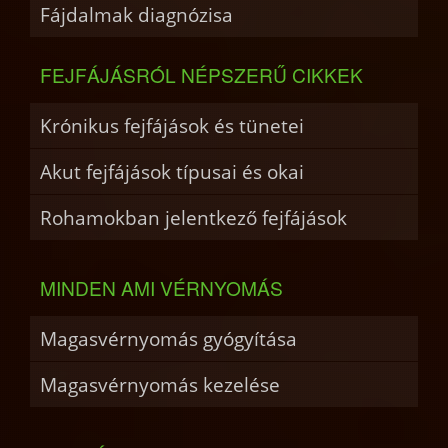
Fájdalmak diagnózisa
FEJFÁJÁSRÓL NÉPSZERŰ CIKKEK
Krónikus fejfájások és tünetei
Akut fejfájások típusai és okai
Rohamokban jelentkező fejfájások
MINDEN AMI VÉRNYOMÁS
Magasvérnyomás gyógyítása
Magasvérnyomás kezelése