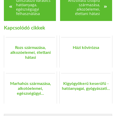
Gilisztaűző varádics
Ánizsillatú izsópfű
hatóanyaga,
származása,
egészségügyi
alkozóelemei,
felhasználása
élettani hátasi
Kapcsolódó cikkek
Rozs származása,
Házi kövirózsa
alkozóelemei, élettani
hátasi
Marhahús származása,
Kígyógyökerű keserűfű -
alkotóelemei,
hatóanyagai, gyógyászati...
egészségügyi...