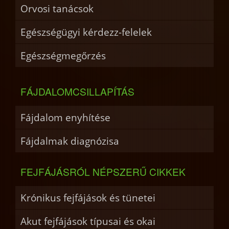
Orvosi tanácsok
Egészségügyi kérdezz-felelek
Egészségmegőrzés
FÁJDALOMCSILLAPÍTÁS
Fájdalom enyhítése
Fájdalmak diagnózisa
FEJFÁJÁSRÓL NÉPSZERŰ CIKKEK
Krónikus fejfájások és tünetei
Akut fejfájások típusai és okai