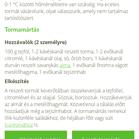
0-1 °C közötti hőmérsékletre van szükség. Ha ecetes
tormát vásárolunk, olyat válasszunk, amely nem tartalmaz
tartósítószert.
Tormamártás
Hozzávalók (2 személyre)
100 g tejföl, 1-2 kávéskanál reszelt tor­ma, 1-2 evőkanál
citromlé, 1 kávéskanál olaj, só, őrölt bors, 1 kávéskanál
durván reszelt savanykás
alma
, 1 evőkanál finomra vágott
metélőhagyma, 1 evő­kanál tejszínhab
Elkészítés
A reszelt tormát keverőtálban összekever­jük a tejföllel,
citromlével és az olajjal. Sózzuk, borsozzuk. Hozzákeverjük
az al­mát és a metélőhagymát. Közvetlenül a tálalás előtt
hozzáadjuk még a tejszín­habot. A tormamártás remekül
illik külön­féle salátákhoz, de héjában főtt vagy sült
burgonyához
is.