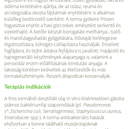
légzőszervi és húgyúti fertőzések, ízületi gyulladás, nátha és
ödéma kezelésére ajánlja, de az isiász, reuma és
arcidegzsába okozta fájdalmak eny­hítésére is alkalmas
külsőleg bedörzsölő szerként. A torma gyökere frissen
fogyaszt­va enyhíti a hasi görcsöket, emésztést serkentő és
vizelethajtó. A belőle készült bo­rogatást mellhártya-, tüdő-
és mandulagyulladás gyógyítására, illóolaját belélegezve
légúttisztításra, köhögés-csillapításra használják. Emellett
fogfájásra, és tejbe áztatva fejfájásra is javallott. Hajápoló és
hajregeneráló készítmények alapanyaga is, valamint a
peroxidáz enzim előállításának kiindulási anyaga. A
lakosság körében kedveltek az ételízesítők és más
tormakészítmények. Reszelt állapotban konzerválják.
Terápiás indikációk
A friss tormából desztillált olaj in vitro kísérletekben gátolta
számos baktériumfaj szaporodását (pl.
Pseudomonas
s^.,Escherichia coli, Serratiagrimesii, Staphylococcus aureus,
Enterobacter
spp.). A torma antibakteriális hatását
elsősorban a benne található mustárolajoknak