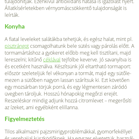
tulajdonítják. Ezenkívül antioxidáns hatása is igazolást nyert.
Állatkí­sérletekben vérnyomáscsökkentő tulajdonságát is
leírták.
Konyha
A fiatal leveleket salátákba tehetjük, és egész halat, mint pl.
pisztrángot
csomagolhatunk bele sütés vagy párolás előtt. A
tormamártáshoz a gyö­keret előbb meg kell tisztítani, majd
lereszelni; kitűnő
céklával
tejfölbe keverve. Jó savanyítva is
és ecetként használva. Készítsünk jól eltartha­tó tormaport:
először szeleteljük fel vékonyan a tormát, majd egy sütőle­
mezen a sütőben nagyon lassan szárítsuk ki. Ezt követően
egy mozsár­ban törjük porrá, és egy légmentesen záródó
üvegben tároljuk. Hosszú hónapokig megőrzi erejét.
Reszeléskor mindig adjunk hozzá citromlevet – megerősíti
az ízeket, ami egyébként elillanna.
Figyelmeztetés
Tilos alkalmazni pajzsmirigy­problémákkal, gyomorfekéllyel
és vesebajjal küszködőknek. Ha egyszer elvetettük, használ­