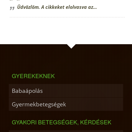
Üdvözlöm. A cikkeket elolvasva az…
GYEREKEKNEK
Babaápolás
Gyermekbetegségek
GYAKORI BETEGSÉGEK, KÉRDÉSEK