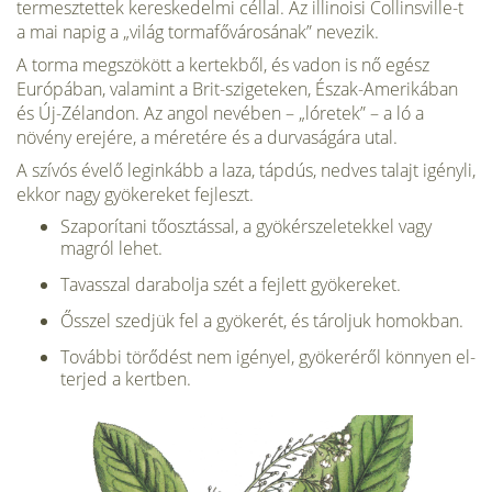
termesztettek kereskedelmi céllal. Az illinoisi Collinsville-t
a mai napig a „világ tormafővárosának” nevezik.
A torma megszökött a kertekből, és vadon is nő egész
Európában, va­lamint a Brit-szigeteken, Észak-Amerikában
és Új-Zélandon. Az angol nevében – „lóretek” – a ló a
növény erejére, a méretére és a durvaságá­ra utal.
A szívós évelő leginkább a laza, tápdús, nedves talajt igényli,
ekkor nagy gyökere­ket fejleszt.
Szaporítani tőosztással, a gyökérszeletekkel vagy
magról lehet.
Tavasszal dara­bolja szét a fejlett gyökereket.
Ősszel szedjük fel a gyökerét, és tároljuk homokban.
További törődést nem igé­nyel, gyökeréről könnyen el­
terjed a kertben.