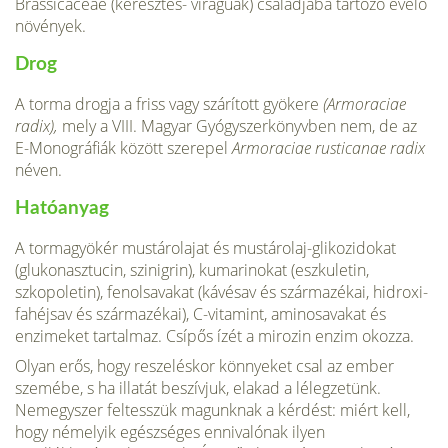
Brassicaceae (keresztes- virágúak) családjába tartozó évelő
növények.
Drog
A torma drogja a friss vagy szárított gyö­kere
(Armoraciae
radix),
mely a VIII. Magyar Gyógyszerkönyvben nem, de az
E-Monográfiák között szerepel
Armoraciae rusticanae radix
néven.
Hatóanyag
A tormagyökér mustárolajat és mustárolaj-glikozidokat
(glukonasztucin, szinigrin), kumarinokat (eszkuletin,
szkopoletin), fenolsavakat (kávésav és származékai, hidroxi-
fahéjsav és származékai), C-vitamint, aminosavakat és
enzimeket tartalmaz. Csípős ízét a mirozin enzim okozza.
Olyan erős, hogy reszeléskor könnyeket csal az ember
szemébe, s ha illatát beszívjuk, elakad a lélegzetünk.
Nemegyszer feltesszük magunknak a kérdést: miért kell,
hogy némelyik egészséges ennivalónak ilyen