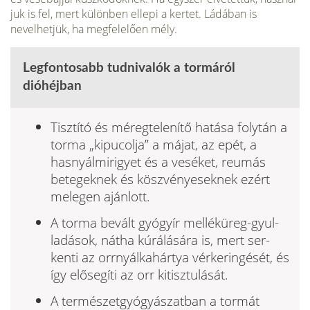
juk is fel, mert különben ellepi a kertet. Ládában is
nevelhet­jük, ha megfelelően mély.
Legfontosabb tudnivalók a tormáról
dióhéjban
Tisztító és méregtelenítő hatása folytán a
torma „kipucolja” a májat, az epét, a
hasnyálmirigyet és a veséket, reumás
betegeknek és köszvényeseknek ezért
melegen ajánlott.
A torma bevált gyógyír melléküreg-gyul­
ladások, nátha kúrálására is, mert ser­
kenti az orrnyálkahártya vérkeringését, és
így elősegíti az orr kitisztulását.
A természetgyógyászatban a tormát