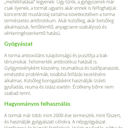
„mellékhatásai” legyenek. Úgy tűnik, a gyógy­szerek már
csak ilyenek, a tormát ugyanis akár ennek is felfoghatjuk:
koncentrált mustár­olaj-tartalma következtében a torma
természetes antibiotikum. Akár külsőleg, akár belső­leg
alkalmazzuk, fertőtlenítő, anyagcsere-szabályozó és
vérkeringésserkentő hatású.
Gyógyászat
A torma antioxidáns tulajdonságú és pusztítja a bak­
tériumokat. Felismerték antibiotikus hatását is.
Gyógynövényként köszvény, reumatikus és tüdőpa­naszok,
emésztési problémák, továbbá felfázás ke­zelésére
alkalmas. Külsőleg borogatásként hasz­nálják ízületi
gyulladás, reuma és isiász esetén. Ér­zékeny bőrre nem
szabad tenni.
Hagyományos felhasználás
A tormát már több mint 2000 éve termesztik, mint fűszert,
és használják gyógyászati célokra. A népgyógyászat