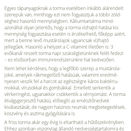
Egyes tápanyagoknak a torma esetében inkább alárendelt
szerepük van, minthogy ezt nem fogyasztjuk a többi zöld­
séghez hasonló mennyiségben. Káliumtartalma mind­
azonáltal olyan jelentős, hogy a torma vízhajtó hatása kis
mennyiség fogyasztása esetén is érzékelhető, főképp azért,
mert a benne levő mustárolajok ugyancsak vízhaj­tó
jellegűek. Hasonló a helyzet a C-vitamint illetően is: 3
evőkanál reszelt torma napi szükségletünknek felét fe­dezi
– ez elsősorban immunrendszerünkre hat kedvezően.
Nem lehet kérdéses, hogy a legfőbb szerep a mustárola­
joké, amelyek rákmegelőző hatásúak, valamint eredmé­
nyesen veszik fel a harcot az egészségre káros baktériu­
mokkal, vírusokkal és gombákkal. Emellett serkentik a
vérkeringést, ugyanakkor csökkentik a vérnyomást. A tor­ma
étvágygerjesztő hatású, elősegíti az emésztőnedvek
kiválasztását, de nagyon hasznos reumás megbetegedé­sek,
köszvény és asztma gyógyítására is.
A friss torma akár egy évig is eltartható a hűtőszekrényben.
Ehhez azonban vi­szonylag állandó nedvességtartalomra és