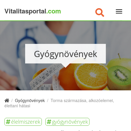
Vitalitasportal
.com
×
Gyógynövények
/
Gyógynövények
/
Torma származása, alkozóelemei,
élettani hátasi
élelmiszerek
gyógynövények