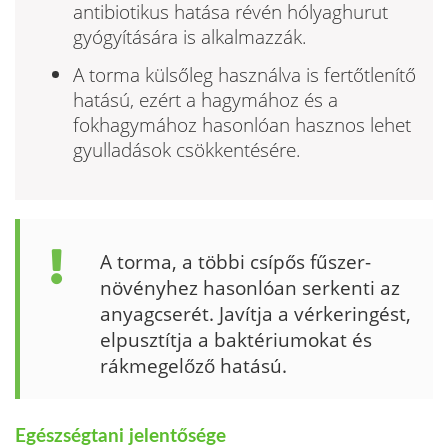
antibiotikus hatása révén hólyaghurut
gyógyítására is alkalmazzák.
A torma külsőleg használva is fertőtle­nítő
hatású, ezért a hagymához és a
fokhagymához hasonlóan hasznos le­het
gyulladások csökkentésére.
A torma, a többi csípős fűszer­
növényhez hasonlóan serkenti az
anyagcserét. Javítja a vérke­ringést,
elpusztítja a baktériu­mokat és
rákmegelőző hatású.
Egészségtani jelentősége