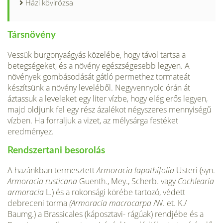
Házi kövirózsa
Társnövény
Vessük burgonyaágyás közelébe, hogy távol tartsa a
betegségeket, és a növény egészségesebb legyen. A
növények gombásodását gátló permethez torma­teát
készítsünk a növény leveléből. Negyvennyolc órán át
áztassuk a leveleket egy liter vízbe, hogy elég erős legyen,
majd oldjunk fel egy rész ázalékot négyszeres mennyiségű
vízben. Ha forraljuk a vizet, az mélysárga festéket
eredményez.
Rendszertani besorolás
A hazánkban termesztett
Armoracia lapathifolia
Usteri (syn.
Armoracia rusticana
Guenth., Mey., Scherb. vagy
Cochlearia
armoracia
L.) és a rokonsági körébe tartozó, védett
debreceni torma
(Armoracia macrocarpa
/W. et. K./
Baumg.) a Brassicales (káposztavi- rágúak) rendjébe és a